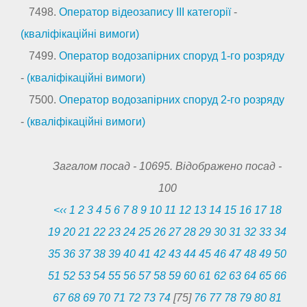
7498.
Оператор відеозапису III категорії
-
(кваліфікаційні вимоги)
7499.
Оператор водозапірних споруд 1-го розряду
-
(кваліфікаційні вимоги)
7500.
Оператор водозапірних споруд 2-го розряду
-
(кваліфікаційні вимоги)
Загалом посад -
10695
. Відображено посад -
100
<‹‹
1
2
3
4
5
6
7
8
9
10
11
12
13
14
15
16
17
18
19
20
21
22
23
24
25
26
27
28
29
30
31
32
33
34
35
36
37
38
39
40
41
42
43
44
45
46
47
48
49
50
51
52
53
54
55
56
57
58
59
60
61
62
63
64
65
66
67
68
69
70
71
72
73
74
[75]
76
77
78
79
80
81