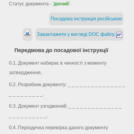
Статус документа -
'діючий'
.
Посадова інструкція російською
Завантажити у вигляді DOC файлу
Передмова до посадової інструкції
0.1. Документ набирає в чинності з моменту
затвердження.
0.2. Розробник документу: _ _ _ _ _ _ _ _ _ _ _ _ _ _ _
_ _ _ _ _ _ _ _ _.
0.3. Документ узгоджений: _ _ _ _ _ _ _ _ _ _ _ _ _ _
_ _ _ _ _ _ _ _ _ _.
0.4. Періодична перевірка даного документу