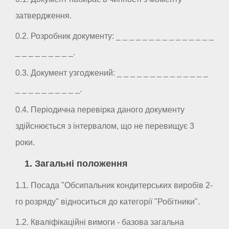
затвердження.
0.2. Розробник документу: _ _ _ _ _ _ _ _ _ _ _ _ _ _ _
_ _ _ _ _ _ _ _ _.
0.3. Документ узгоджений: _ _ _ _ _ _ _ _ _ _ _ _ _ _
_ _ _ _ _ _ _ _ _ _.
0.4. Періодична перевірка даного документу
здійснюється з інтервалом, що не перевищує 3
роки.
1. Загальні положення
1.1. Посада "Обсипальник кондитерських виробів 2-
го розряду" відноситься до категорії "Робітники".
1.2. Кваліфікаційні вимоги - базова загальна