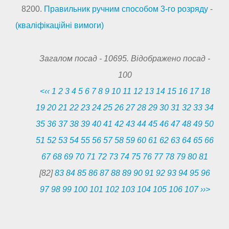
8200.
Правильник ручним способом 3-го розряду
-
(кваліфікаційні вимоги)
Загалом посад -
10695
. Відображено посад -
100
<‹‹
1
2
3
4
5
6
7
8
9
10
11
12
13
14
15
16
17
18
19
20
21
22
23
24
25
26
27
28
29
30
31
32
33
34
35
36
37
38
39
40
41
42
43
44
45
46
47
48
49
50
51
52
53
54
55
56
57
58
59
60
61
62
63
64
65
66
67
68
69
70
71
72
73
74
75
76
77
78
79
80
81
[82]
83
84
85
86
87
88
89
90
91
92
93
94
95
96
97
98
99
100
101
102
103
104
105
106
107
››>