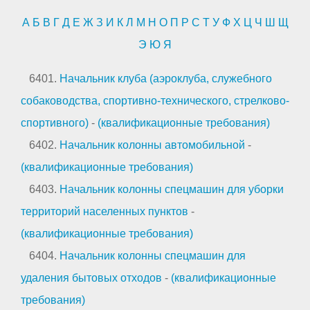
А
Б
В
Г
Д
Е
Ж
З
И
К
Л
М
Н
О
П
Р
С
Т
У
Ф
Х
Ц
Ч
Ш
Щ
Э
Ю
Я
6401.
Начальник клуба (аэроклуба, служебного
собаководства, спортивно-технического, стрелково-
спортивного)
-
(квалификационные требования)
6402.
Начальник колонны автомобильной
-
(квалификационные требования)
6403.
Начальник колонны спецмашин для уборки
территорий населенных пунктов
-
(квалификационные требования)
6404.
Начальник колонны спецмашин для
удаления бытовых отходов
-
(квалификационные
требования)