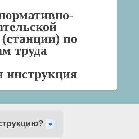
нормативно-
ательской
 (станции) по
ам труда
я инструкция
нструкцию?