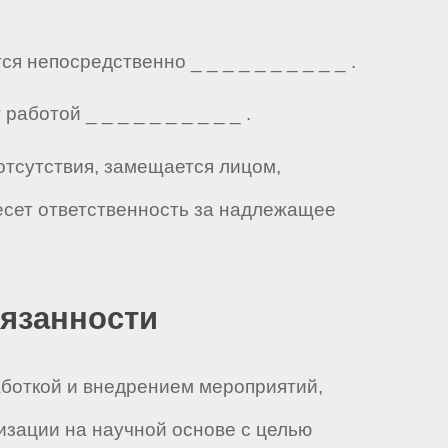
 непосредственно _ _ _ _ _ _ _ _ _ _ .
ботой _ _ _ _ _ _ _ _ _ _ .
отсутствия, замещается лицом,
есет ответственность за надлежащее
бязанности
аботкой и внедрением мероприятий,
зации на научной основе с целью