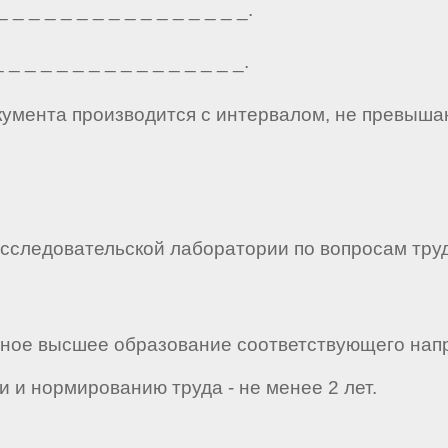
_ _ _ _ _ _ _ _ _ _ _ _ _ _ _.
_ _ _ _ _ _ _ _ _ _ _ _ _ _ _.
кумента производится с интервалом, не превыша
сследовательской лаборатории по вопросам труд
лное высшее образование соответствующего напр
и и нормированию труда - не менее 2 лет.