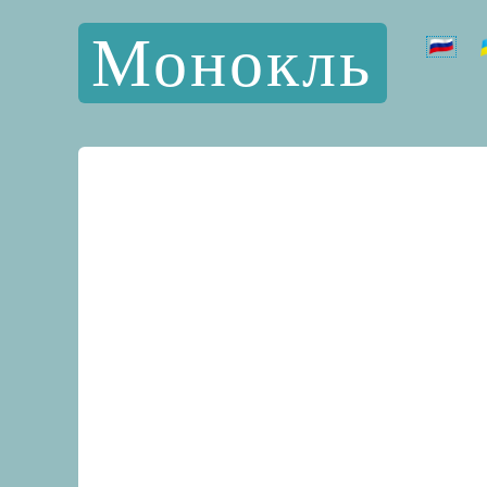
Монокль