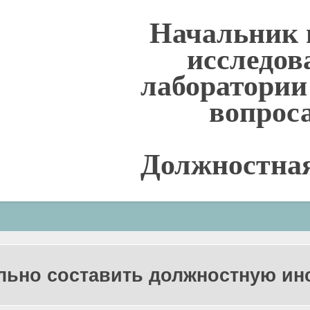
Начальник 
исследов
лаборатории
вопрос
Должностна
льно составить должностную и