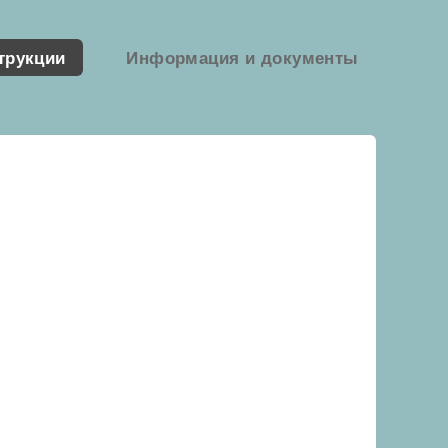
трукции
Информация и документы