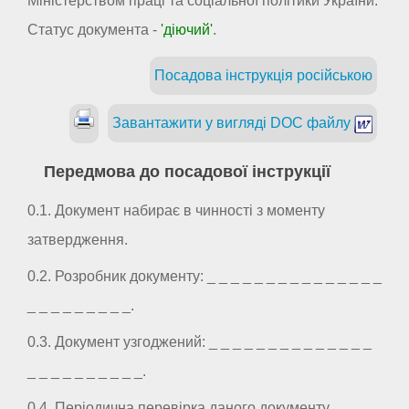
Міністерством праці та соціальної політики України.
Статус документа -
'діючий'
.
Посадова інструкція російською
Завантажити у вигляді DOC файлу
Передмова до посадової інструкції
0.1. Документ набирає в чинності з моменту
затвердження.
0.2. Розробник документу: _ _ _ _ _ _ _ _ _ _ _ _ _ _ _
_ _ _ _ _ _ _ _ _.
0.3. Документ узгоджений: _ _ _ _ _ _ _ _ _ _ _ _ _ _
_ _ _ _ _ _ _ _ _ _.
0.4. Періодична перевірка даного документу