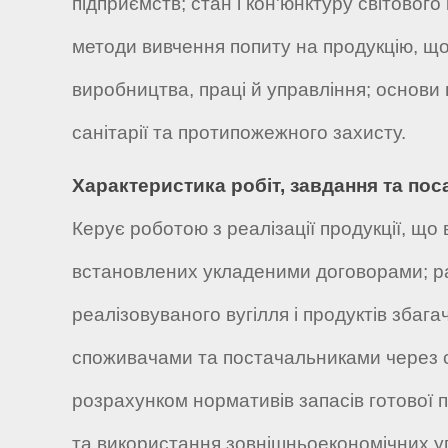
підприємств; стан і кон'юнктуру світового
методи вивчення попиту на продукцію, що
виробництва, праці й управління; основи
санітарії та протипожежного захисту.
Характеристика робіт, завдання та пос
Керує роботою з реалізації продукції, що 
встановлених укладеними договорами; ра
реалізовуваного вугілля і продуктів зба
споживачами та постачальниками через сис
розрахунком нормативів запасів готової
та використання зовнішньоекономічних уг