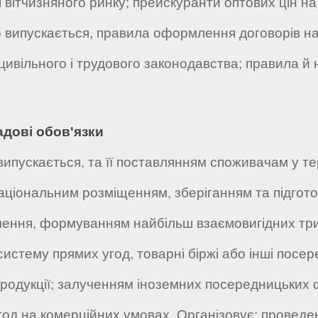
 і вітчизняного ринку; прейскуранти оптових цін на
 випускається, правила оформлення договорів на п
 цивільного і трудового законодавства; правила й
адові обов'язки
випускається, та її поставлянням споживачам у тер
ціональним розміщенням, зберіганням та підгото
гачення, формуванням найбільш взаємовигідних три
тему прямих угод, товарні біржі або інші посере
 продукції; залученням іноземних посередницьких
од на комерційних умовах. Організовує: проведенн