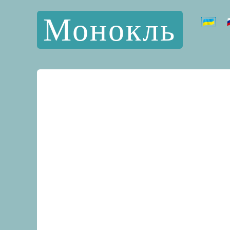
Монокль