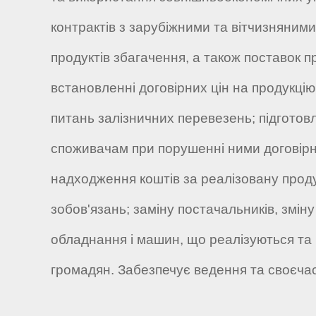
контрактів з зарубіжними та вітчизняним
продуктів збагачення, а також поставок п
встановленні договірних цін на продукцію,
питань залізничних перевезень; підготовл
споживачам при порушенні ними договірни
надходження коштів за реалізовану проду
зобов'язань; заміну постачальників, зміну 
обладнання і машин, що реалізуються та к
громадян. Забезпечує ведення та своєчасн