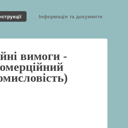
нструкції
Інформація та документи
йні вимоги -
комерційний
омисловість)