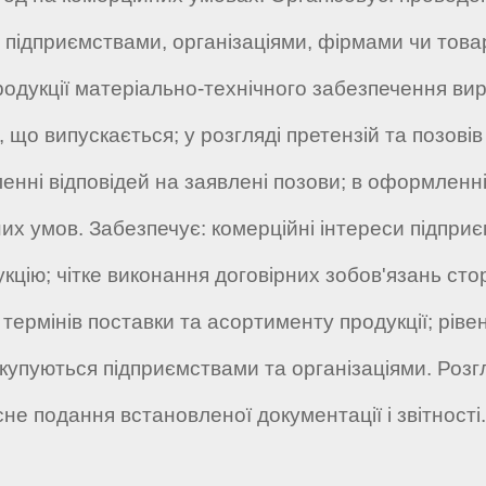
и підприємствами, організаціями, фірмами чи това
родукції матеріально-технічного забезпечення виро
 що випускається; у розгляді претензій та позові
енні відповідей на заявлені позови; в оформленні
х умов. Забезпечує: комерційні інтереси підприє
кцію; чітке виконання договірних зобов'язань сто
термінів поставки та асортименту продукції; рівень
упуються підприємствами та організаціями. Розгл
е подання встановленої документації і звітності.