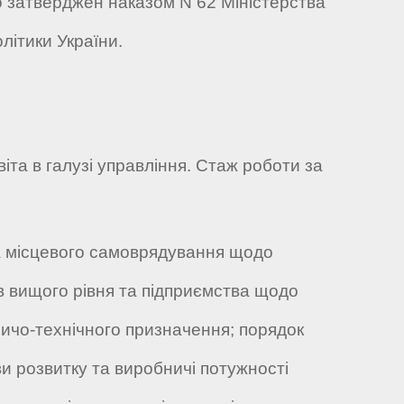
що затверджен наказом N 62 Міністерства
літики України.
віта в галузі управління. Стаж роботи за
та місцевого самоврядування щодо
нів вищого рівня та підприємства щодо
бничо-технічного призначення; порядок
и розвитку та виробничі потужності