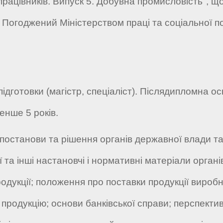
працівників. Випуск 5. Добувна промисловість", 
 Погоджений Міністерством праці та соціальної по
дготовки (магістр, спеціаліст). Післядипломна ос
енше 5 років.
 постанови та рішення органів державної влади 
ії та інші настановчі і нормативні матеріали орга
продукції; положення про поставки продукції виро
продукцію; основи банківської справи; перспектив