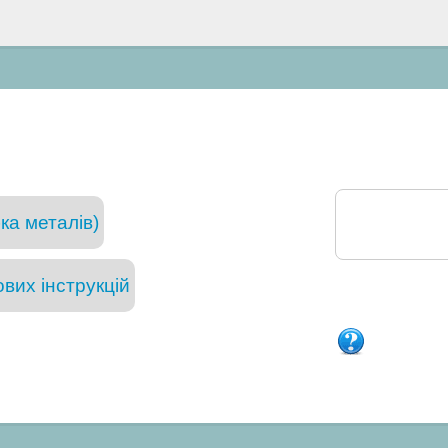
ка металів)
вих інструкцій