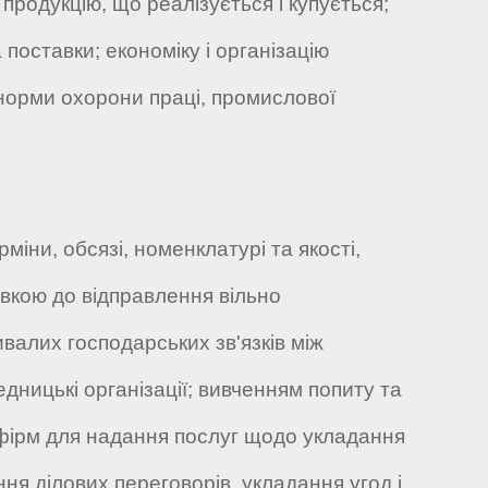
 продукцію, що реалізується і купується;
оставки; економіку і організацію
 норми охорони праці, промислової
міни, обсязі, номенклатурі та якості,
вкою до відправлення вільно
валих господарських зв'язків між
дницькі організації; вивченням попиту та
 фірм для надання послуг щодо укладання
я ділових переговорів, укладання угод і