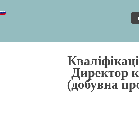
І
Кваліфікаці
Директор 
(добувна пр