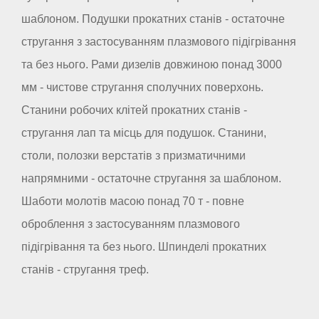
шаблоном. Подушки прокатних станів - остаточне
стругання з застосуванням плазмового підігрівання
та без нього. Рами дизелів довжиною понад 3000
мм - чистове стругання сполучних поверхонь.
Станини робочих клітей прокатних станів -
стругання лап та місць для подушок. Станини,
столи, полозки верстатів з призматичними
напрямними - остаточне стругання за шаблоном.
Шаботи молотів масою понад 70 т - повне
оброблення з застосуванням плазмового
підігрівання та без нього. Шпинделі прокатних
станів - стругання треф.