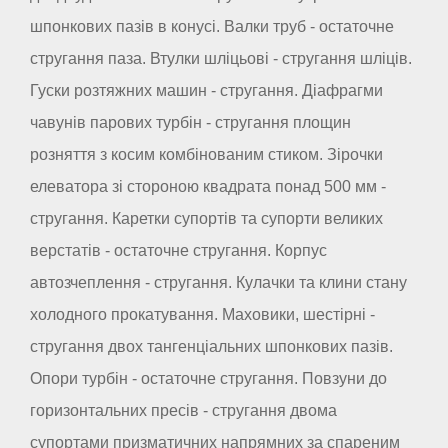
шпонкових пазів в конусі. Валки труб - остаточне
стругання паза. Втулки шліцьові - стругання шліців.
Гуски розтяжних машин - стругання. Діафрагми
чавунів парових турбін - стругання площин
розняття з косим комбінованим стиком. Зірочки
елеватора зі стороною квадрата понад 500 мм -
стругання. Каретки супортів та супорти великих
верстатів - остаточне стругання. Корпус
автозчеплення - стругання. Кулачки та клини стану
холодного прокатування. Маховики, шестірні -
стругання двох тангенціальних шпонкових пазів.
Опори турбін - остаточне стругання. Повзуни до
горизонтальних пресів - стругання двома
супортами призматичних напрямних за спареним