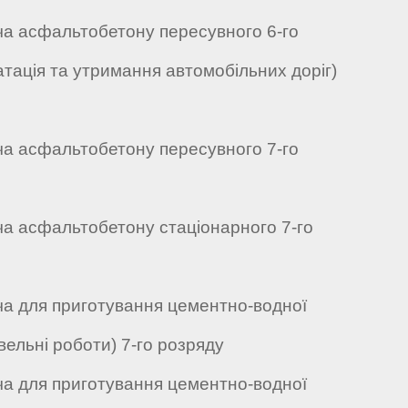
ча асфальтобетону пересувного 6-го
атація та утримання автомобільних доріг)
ча асфальтобетону пересувного 7-го
ча асфальтобетону стаціонарного 7-го
ча для приготування цементно-водної
вельні роботи) 7-го розряду
ча для приготування цементно-водної