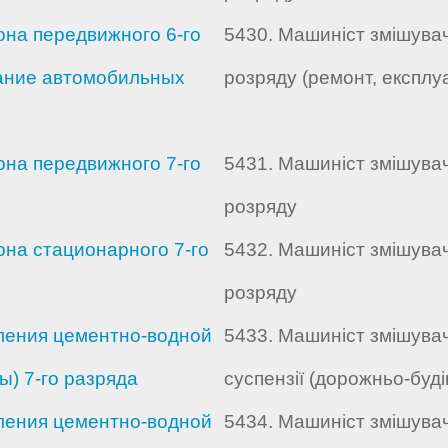
на передвижного 6-го
5430. Машиніст змішува
жание автомобильных
розряду (ремонт, експлу
на передвижного 7-го
5431. Машиніст змішува
розряду
на стационарного 7-го
5432. Машиніст змішува
розряду
ления цементно-водной
5433. Машиніст змішува
) 7-го разряда
суспензії (дорожньо-буді
ления цементно-водной
5434. Машиніст змішува