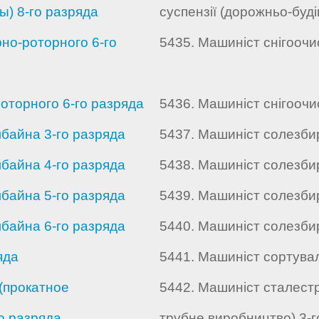
) 8-го разряда
суспензії (дорожньо-буді
но-роторного 6-го
5435. Машиніст снігооч
оторного 6-го разряда
5436. Машиніст снігоочи
байна 3-го разряда
5437. Машиніст солезби
байна 4-го разряда
5438. Машиніст солезби
байна 5-го разряда
5439. Машиніст солезби
байна 6-го разряда
5440. Машиніст солезби
яда
5441. Машиніст сортувал
(прокатное
5442. Машиніст сталест
о разряда
трубне виробництво) 3-г