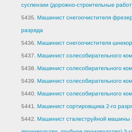
суспензии (дорожно-строительные работы
5435.
Машинист снегоочистителя фрезер
разряда
5436.
Машинист снегоочистителя шнекор
5437.
Машинист солесобирательного ком
5438.
Машинист солесобирательного ком
5439.
Машинист солесобирательного ком
5440.
Машинист солесобирательного ком
5441.
Машинист сортировщика 2-го разр
5442.
Машинист сталеструйной машины 
производство, трубное производство) 3-г