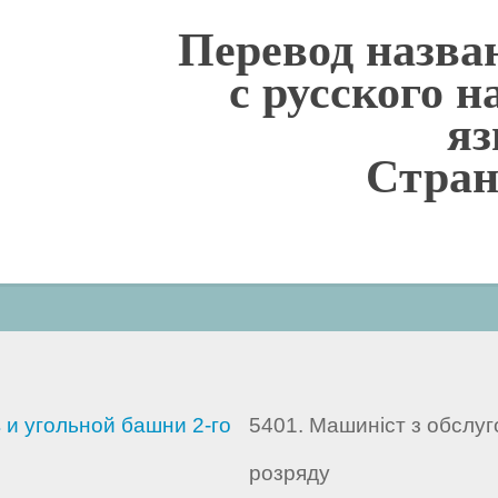
Перевод назва
с русского 
я
Cтран
и угольной башни 2-го
5401. Машиніст з обслуго
розряду