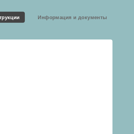
трукции
Информация и документы