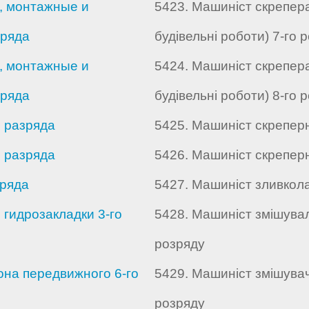
, монтажные и
5423. Машиніст скрепера
зряда
будівельні роботи) 7-го 
, монтажные и
5424. Машиніст скрепера
зряда
будівельні роботи) 8-го 
 разряда
5425. Машиніст скреперн
 разряда
5426. Машиніст скреперн
зряда
5427. Машиніст зливкол
гидрозакладки 3-го
5428. Машиніст змішувал
розряду
на передвижного 6-го
5429. Машиніст змішува
розряду