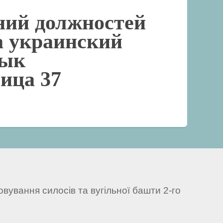
ний должностей
на украинский
зык
ица 37
вування силосів та вугільної башти 2-го