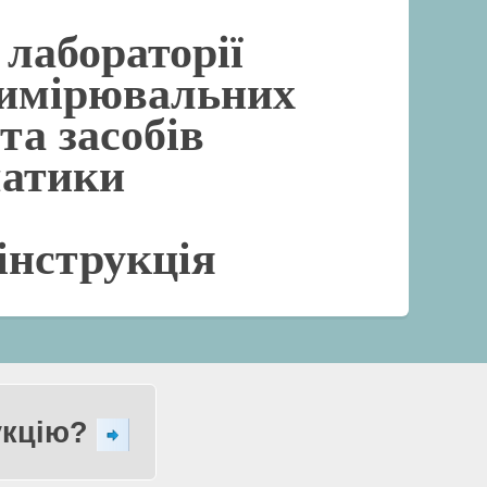
лабораторії
вимірювальних
та засобів
матики
інструкція
укцію?