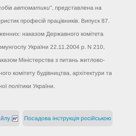
асобів автоматики
", представлена на
ристик професій працівників. Випуск 87.
дженних: наказом Державного комітета
мунгоспу України 22.11.2004 р. N 210,
аказом Міністерства з питань житлово-
го комітету будівництва, архітектури та
ої політики України.
айлу
Посадова інструкція російською