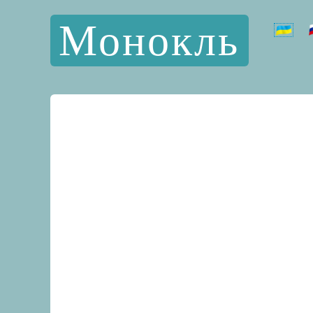
Монокль