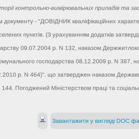
торії контрольно-вимірювальних приладів та з
ам документу - "ДОВІДНИК кваліфікаційних характе
елених пунктів. (З урахуванням додатків затвер
рству 09.07.2004 р. N 132, наказом Держжитлоко
омунального господарства 08.12.2009 р. N 387, н
.2010 р. N 464)", що затверджен наказом Державно
N 144. Погоджений Міністерством праці та соціальн
Завантажити у вигляді DOC ф