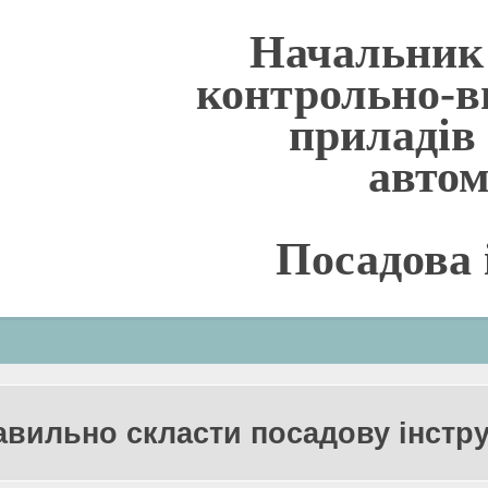
Начальник 
контрольно-
приладів 
авто
Посадова 
авильно скласти посадову інстр