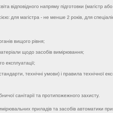
світа відповідного напряму підготовки (магістр або
єю: для магістра - не менше 2 років, для спеціалі
анів вищого рівня;
 матеріали щодо засобів вимірювання;
о експлуатації;
дарти, технічні умови) і правила технічної експ
ичої санітарії та протипожежного захисту.
имірювальних приладів та засобів автоматики при