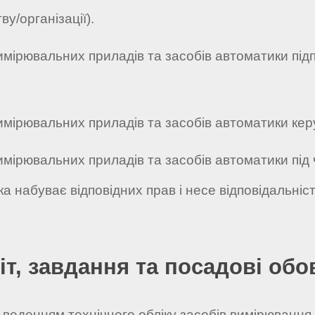
у/організації).
имірювальних приладів та засобів автоматики під
мірювальних приладів та засобів автоматики керує
имірювальних приладів та засобів автоматики під 
а набуває відповідних прав і несе відповідальні
іт, завдання та посадові обо
і веденням технічного обліку засобів вимірювання.