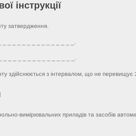
ої інструкції
нту затвердження.
_ _ _ _ _ _ _ _ _ _ _ _ _ _ _.
_ _ _ _ _ _ _ _ _ _ _ _ _ _ _.
нту здійснюється з інтервалом, що не перевищує 
я
рольно-вимірювальних приладів та засобів автомат