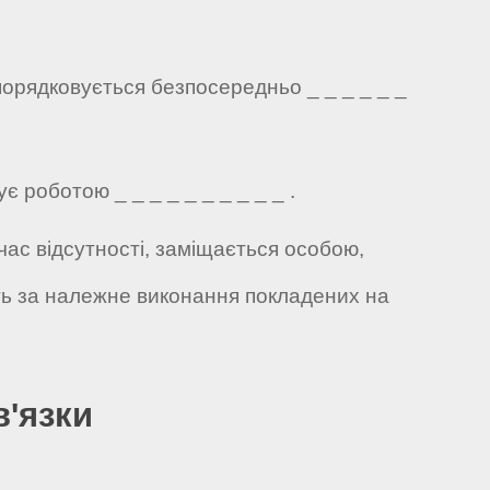
порядковується безпосередньо _ _ _ _ _ _
 роботою _ _ _ _ _ _ _ _ _ _ .
час відсутності, заміщається особою,
сть за належне виконання покладених на
в'язки