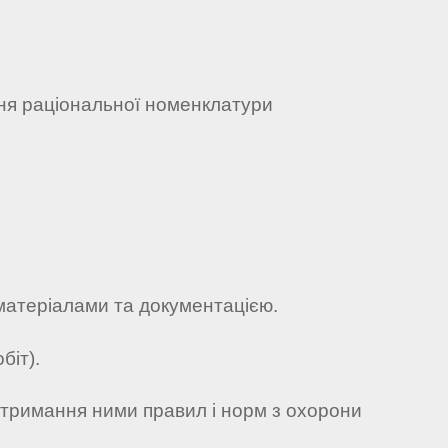
ння раціональної номенклатури
матеріалами та документацією.
біт).
отримання ними правил і норм з охорони