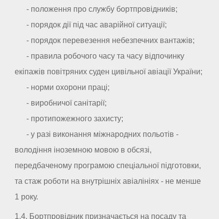
- положення про службу бортпровідників;
- порядок дії під час аварійної ситуації;
- порядок перевезення небезпечних вантажів;
- правила робочого часу та часу відпочинку
екіпажів повітряних суден цивільної авіації України;
- норми охорони праці;
- виробничої санітарії;
- протипожежного захисту;
- у разі виконання міжнародних польотів -
володіння іноземною мовою в обсязі,
передбаченому програмою спеціальної підготовки,
та стаж роботи на внутрішніх авіалініях - не менше
1 року.
1.4. Бортпровідник призначається на посаду та