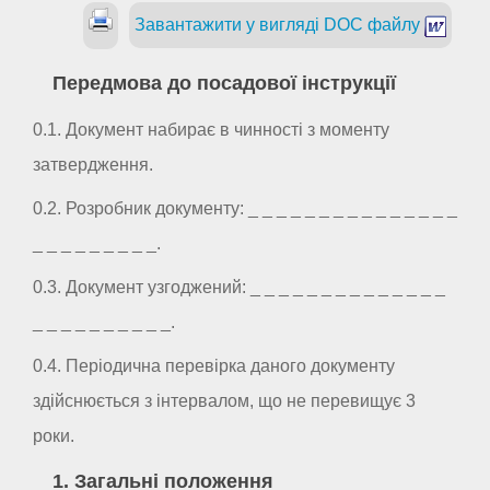
Завантажити у вигляді DOC файлу
Передмова до посадової інструкції
0.1. Документ набирає в чинності з моменту
затвердження.
0.2. Розробник документу: _ _ _ _ _ _ _ _ _ _ _ _ _ _ _
_ _ _ _ _ _ _ _ _.
0.3. Документ узгоджений: _ _ _ _ _ _ _ _ _ _ _ _ _ _
_ _ _ _ _ _ _ _ _ _.
0.4. Періодична перевірка даного документу
здійснюється з інтервалом, що не перевищує 3
роки.
1. Загальні положення