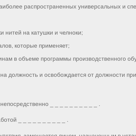
иболее распространенных универсальных и спе
 нитей на катушки и челноки;
ов, которые применяет;
ам в объеме программы производственного обу
я на должность и освобождается от должности пр
епосредственно _ _ _ _ _ _ _ _ _ _ .
отой _ _ _ _ _ _ _ _ _ _ .
тсутствия, замещается лицом, назначенным в уст