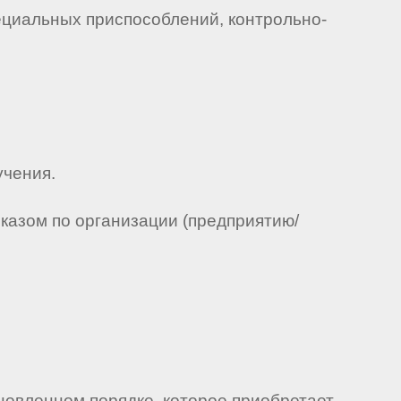
циальных приспособлений, контрольно-
чения.
иказом по организации (предприятию/
ановленном порядке, которое приобретает