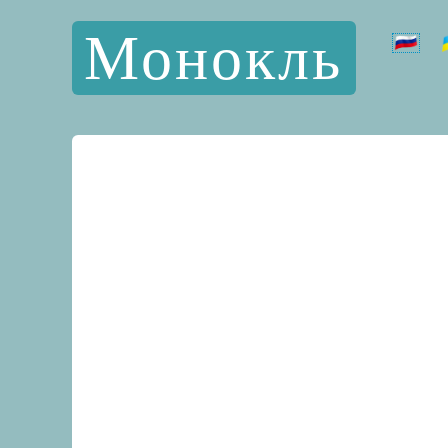
Монокль