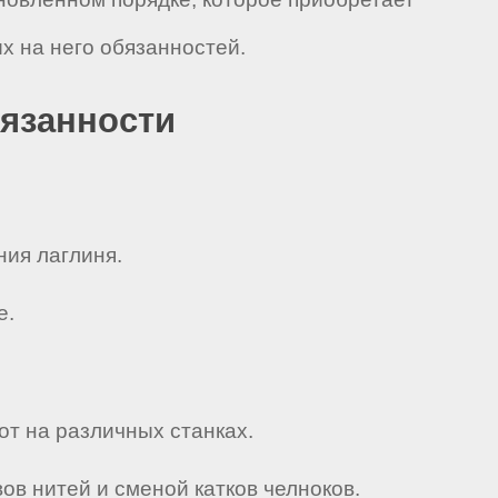
 на него обязанностей.
бязанности
ния лаглиня.
е.
т на различных станках.
вов нитей и сменой катков челноков.