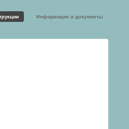
трукции
Информация и документы