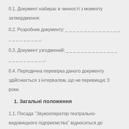
0.1. Документ набирає в чинності з моменту
затвердження.
0.2. Розробник документу: _ _ _ _ _ _ _ _ _ _ _ _ _ _ _
_ _ _ _ _ _ _ _ _.
0.3. Документ узгоджений: _ _ _ _ _ _ _ _ _ _ _ _ _ _
_ _ _ _ _ _ _ _ _ _.
0.4. Періодична перевірка даного документу
здійснюється з інтервалом, що не перевищує 3
роки.
1. Загальні положення
1.1. Посада "Звукооператор театрально-
видовищного підприємства" відноситься до