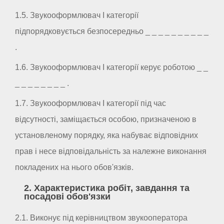
1.5. Звукооформлювач I категорії
підпорядковується безпосередньо _ _ _ _ _ _ _ _ _ _
.
1.6. Звукооформлювач I категорії керує роботою _ _
_ _ _ _ _ _ _ _ .
1.7. Звукооформлювач I категорії під час
відсутності, заміщається особою, призначеною в
установленому порядку, яка набуває відповідних
прав і несе відповідальність за належне виконання
покладених на нього обов'язків.
2. Характеристика робіт, завдання та
посадові обов'язки
2.1. Виконує під керівництвом звукооператора