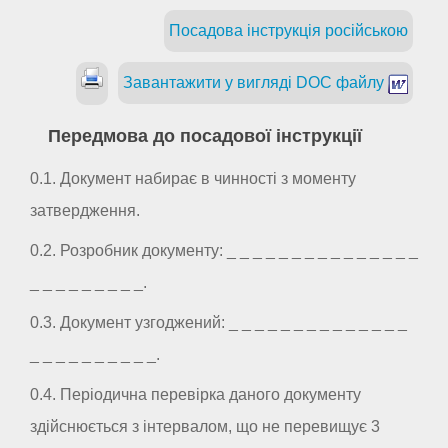
Посадова інструкція російською
Завантажити у вигляді DOC файлу
Передмова до посадової інструкції
0.1. Документ набирає в чинності з моменту
затвердження.
0.2. Розробник документу: _ _ _ _ _ _ _ _ _ _ _ _ _ _ _
_ _ _ _ _ _ _ _ _.
0.3. Документ узгоджений: _ _ _ _ _ _ _ _ _ _ _ _ _ _
_ _ _ _ _ _ _ _ _ _.
0.4. Періодична перевірка даного документу
здійснюється з інтервалом, що не перевищує 3