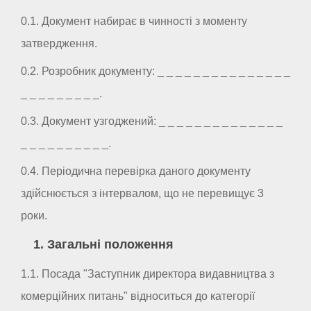
0.1. Документ набирає в чинності з моменту
затвердження.
0.2. Розробник документу: _ _ _ _ _ _ _ _ _ _ _ _ _ _ _
_ _ _ _ _ _ _ _ _.
0.3. Документ узгоджений: _ _ _ _ _ _ _ _ _ _ _ _ _ _
_ _ _ _ _ _ _ _ _ _.
0.4. Періодична перевірка даного документу
здійснюється з інтервалом, що не перевищує 3
роки.
1. Загальні положення
1.1. Посада "Заступник директора видавництва з
комерційних питань" відноситься до категорії