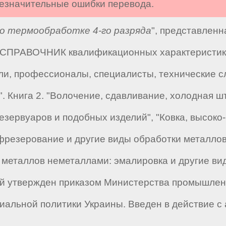
 незначительные ошибки перевода.
о термообработке 4-го разряда
", представленн
 "СПРАВОЧНИК квалификационных характеристик 
ли, профессионалы, специалисты, технические сл
". Книга 2. "Волочение, сдавливание, холодная 
езервуаров и подобных изделий", "Ковка, высоко
, фрезерование и другие виды обработки металло
е металлов неметаллами: эмалировка и другие в
ый утвержден приказом Министерства промышленн
альной политики Украины. Введен в действие с а