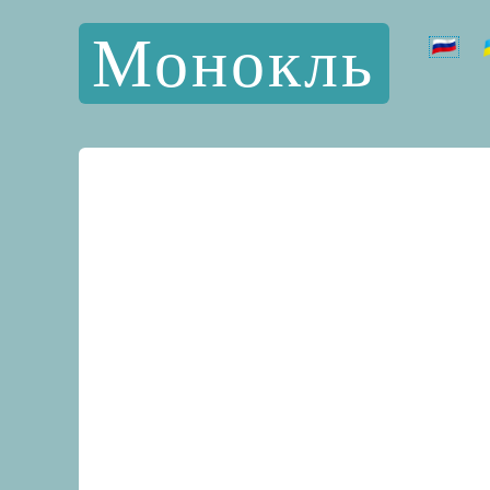
Монокль