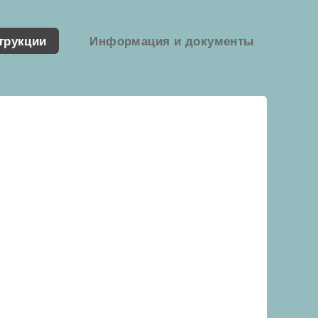
трукции
Информация и документы