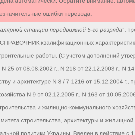
дена автоматически. Обратите внимание, автом
 незначительные ошибки перевода.
лярной станции передвижной 5-го разряда
", п
 "СПРАВОЧНИК квалификационных характеристик 
роительные работы. (С учетом дополнений утве
 25 от 08.08.2002 г., N 218 от 22.12.2003 г., N 14
тву и архитектуре N 8 / 7-1216 от 15.12.2004 г.,
йства N 9 от 02.12.2005 г., N 163 от 10.05.2006 г
троительства и жилищно-коммунального хозяйства
митета строительства, архитектуры и жилищной п
льной политики Украины. Введен в действие с 1 