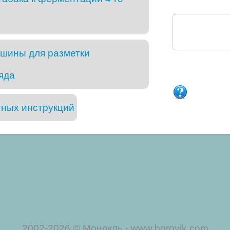
шины для разметки
яда
тных инструкций
2002-2026 © Монокль - www.borovik.com