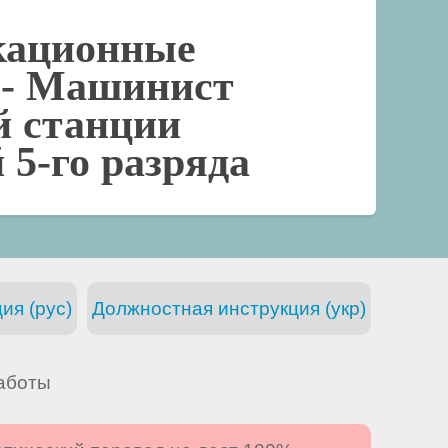
кационные
 -
Машинист
й станции
 5-го разряда
ия (рус)
Должностная инструкция (укр)
аботы