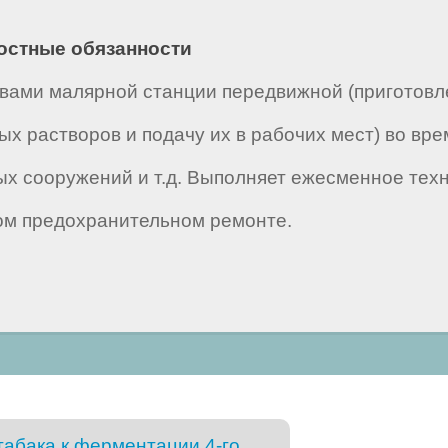
ностные обязанности
вами малярной станции передвижной (приготовл
ых растворов и подачу их в рабочих мест) во вр
ых сооружений и т.д. Выполняет ежесменное те
вом предохранительном ремонте.
табака к ферментации 4-го