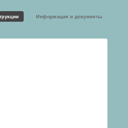
трукции
Информация и документы