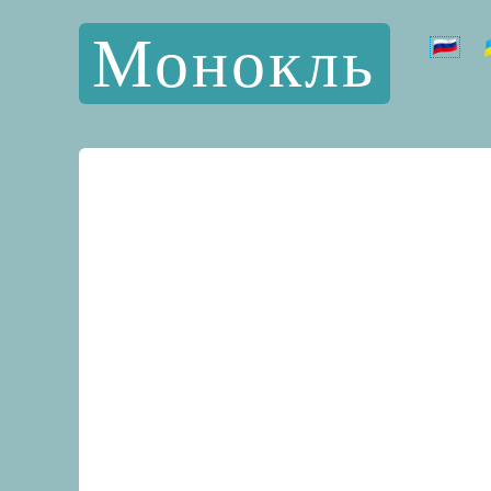
Монокль