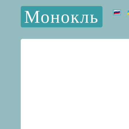
Монокль