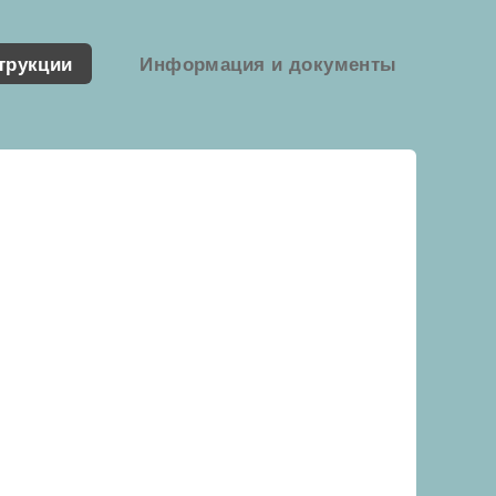
трукции
Информация и документы