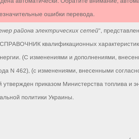
дена автоматически. Обратите внимание, автом
 незначительные ошибки перевода.
енер района электрических сетей
", представле
 "СПРАВОЧНИК квалификационных характеристик 
нергии. (С изменениями и дополнениями, внесе
года N 462), (с изменениями, внесенными соглас
ый утвержден приказом Министерства топлива и э
альной политики Украины.