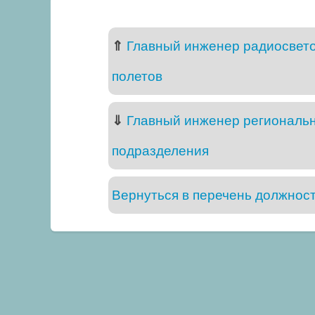
⇑
Главный инженер радиосвето
полетов
⇓
Главный инженер региональн
подразделения
Вернуться в перечень должнос