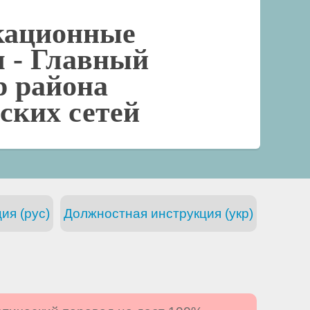
кационные
я -
Главный
р района
ских сетей
ия (рус)
Должностная инструкция (укр)