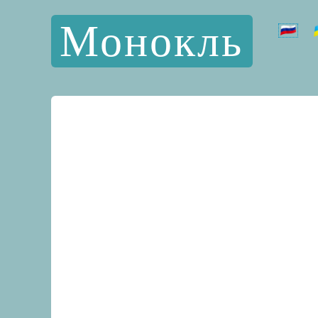
Монокль