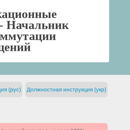
кационные
 -
Начальник
оммутации
щений
ия (рус)
Должностная инструкция (укр)