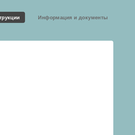
трукции
Информация и документы