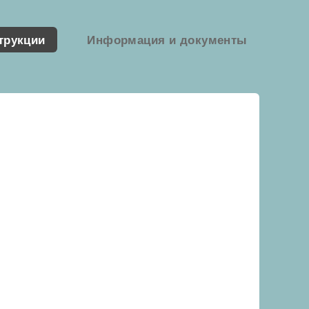
трукции
Информация и документы