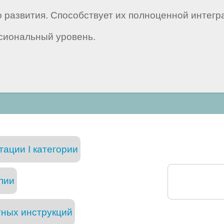
 развития. Способствует их полноценной интегр
сиональный уровень.
тации I категории
пии
тных инструкций