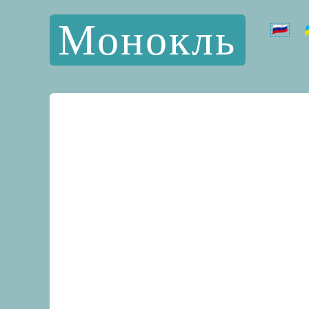
Монокль