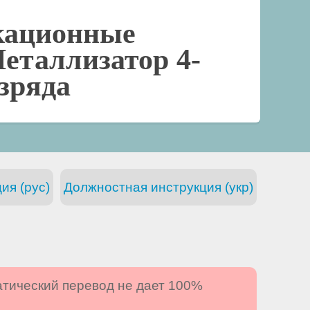
кационные
еталлизатор 4-
азряда
ия (рус)
Должностная инструкция (укр)
атический перевод не дает 100%