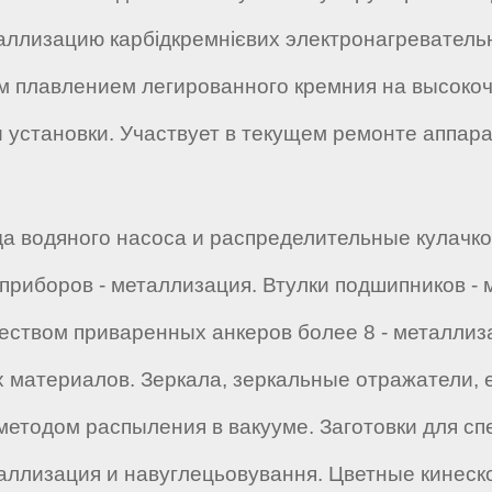
аллизацию карбідкремнієвих электронагреватель
м плавлением легированного кремния на высокоч
установки. Участвует в текущем ремонте аппара
да водяного насоса и распределительные кулачк
 приборов - металлизация. Втулки подшипников -
еством приваренных анкеров более 8 - металлиза
их материалов. Зеркала, зеркальные отражатели,
методом распыления в вакууме. Заготовки для с
аллизация и навуглецьовування. Цветные кинеск