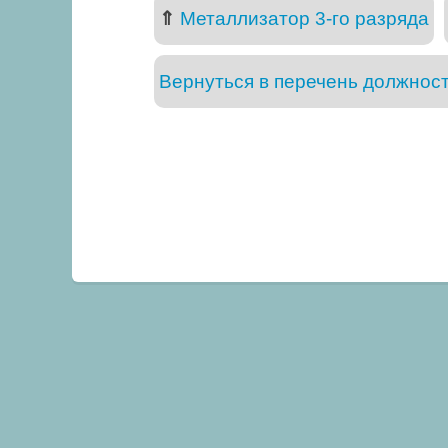
⇑
Металлизатор 3-го разряда
Вернуться в перечень должнос