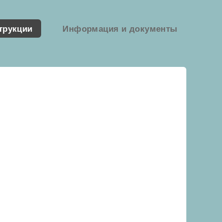
трукции
Информация и документы