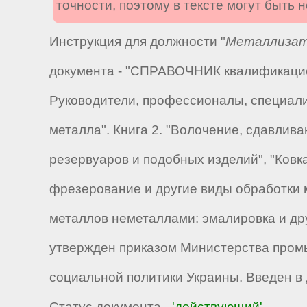
точности, поэтому в тексте могут быть
Инструкция для должности "
Металлизато
документа - "СПРАВОЧНИК квалификацион
Руководители, профессионалы, специалис
металла". Книга 2. "Волочение, сдавлив
резервуаров и подобных изделий", "Ковка
фрезерование и другие виды обработки м
металлов неметаллами: эмалировка и др
утвержден приказом Министерства промы
социальной политики Украины. Введен в д
Статус документа -
'действующий'
.