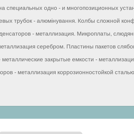
на специальных одно - и многопозиционных уста
евых трубок - алюмінування. Колбы сложной кон
денсаторов - металлизация. Микроплаты, слюдян
еталлизация серебром. Пластины пакетов слябов
е металлические закрытые емкости - металлизац
оров - металлизация коррозионностойкой сталью