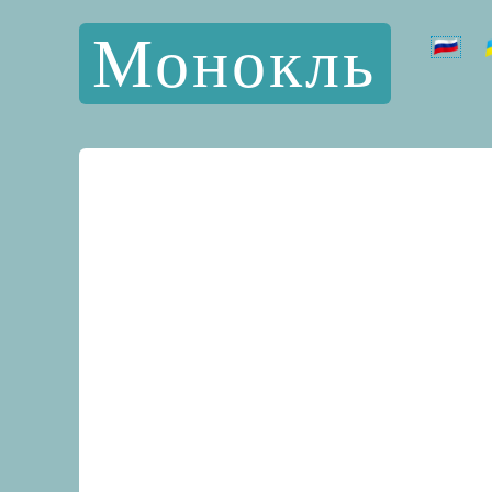
Монокль