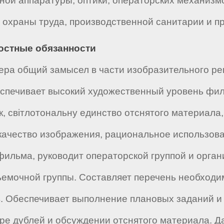
ной аппаратуры, оптики, операторских механизм
ы охраны труда, производственной санитарии и 
ностные обязанности
ера общий замысел в части изобразительного р
еспечивает высокий художественный уровень филь
к, світлотональну единство отснятого материала
качество изображения, рациональное использова
льма, руководит операторской группой и организ
емочной группы. Составляет перечень необходим
в. Обеспечивает выполнение плановых заданий 
оре дублей и обсуждении отснятого материала. 