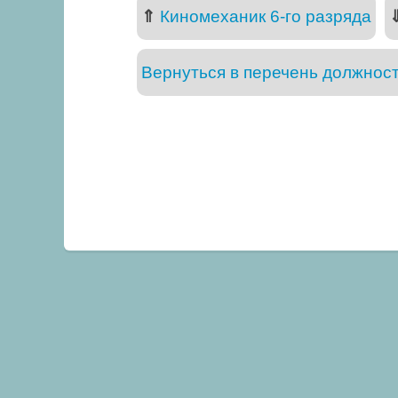
⇑
Киномеханик 6-го разряда
Вернуться в перечень должнос