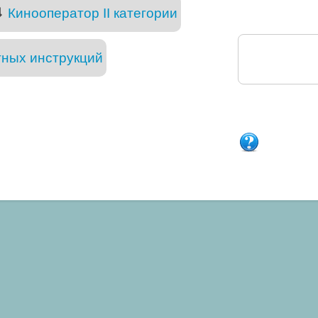
⇓
Кинооператор II категории
тных инструкций