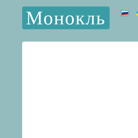
Монокль