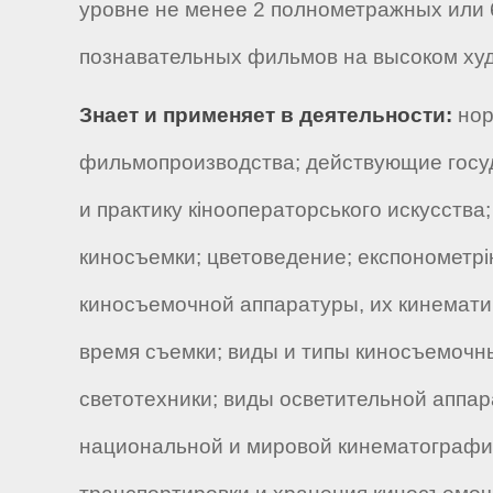
уровне не менее 2 полнометражных или
познавательных фильмов на высоком худ
Знает и применяет в деятельности:
нор
фильмопроизводства; действующие госуд
и практику кінооператорського искусства
киносъемки; цветоведение; експонометрі
киносъемочной аппаратуры, их кинематич
время съемки; виды и типы киносъемочны
светотехники; виды осветительной аппар
национальной и мировой кинематографии