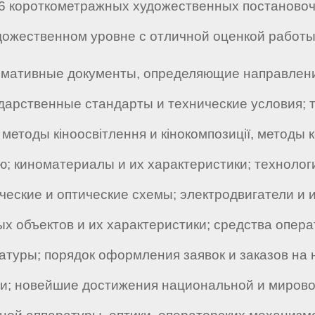
 6 короткометражных художественных постановоч
ожественном уровне с отличной оценкой работы
мативные документы, определяющие направлени
арственные стандарты и технические условия; 
; методы кіноосвітлення и кінокомпозиції, мето
ю; киноматериалы и их характеристики; техноло
еские и оптические схемы; электродвигатели и и
х объектов и их характеристики; средства опера
атуры; порядок оформления заявок и заказов на
; новейшие достижения национальной и мировой