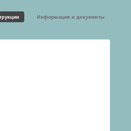
трукции
Информация и документы