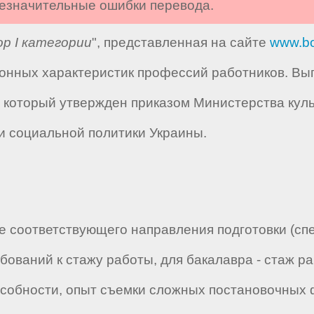
 незначительные ошибки перевода.
р I категории
", представленная на сайте
www.bo
нных характеристик профессий работников. Вып
 который утвержден приказом Министерства куль
и социальной политики Украины.
 соответствующего направления подготовки (сп
ебований к стажу работы, для бакалавра - стаж р
способности, опыт съемки сложных постановочны