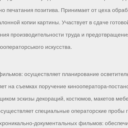
но печатания позитива. Принимает от цеха обраб
алонной копии картины. Участвует в сдаче готово
ния производительности труда и предотвращени
ооператорського искусства.
ильмов: осуществляет планирование осветительн
яет на съемках поручение кинооператора-постан
ком эскизы декораций, костюмов, макетов мебел
 осуществляет специальные операторские пробы 
хроникально-документальных фильмов: обеспечи