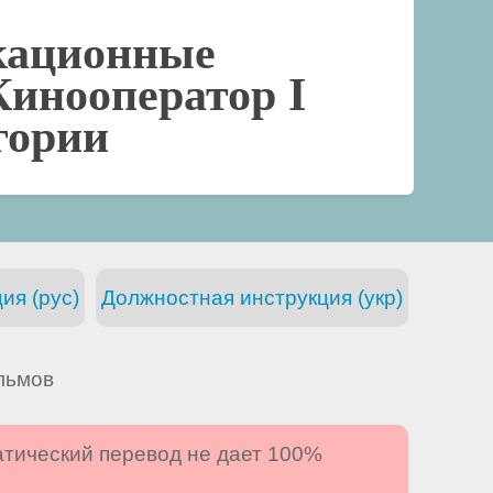
кационные
Кинооператор I
гории
ия (рус)
Должностная инструкция (укр)
льмов
атический перевод не дает 100%