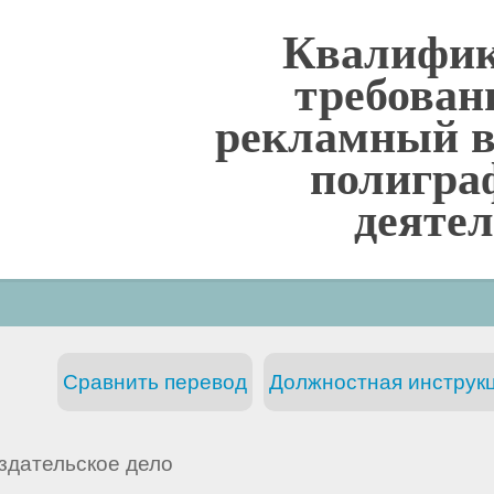
Квалифи
требован
рекламный в
полигра
деяте
Сравнить перевод
Должностная инструкц
здательское дело