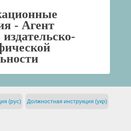
кационные
ия -
Агент
 издательско-
фической
льности
ия (рус)
Должностная инструкция (укр)