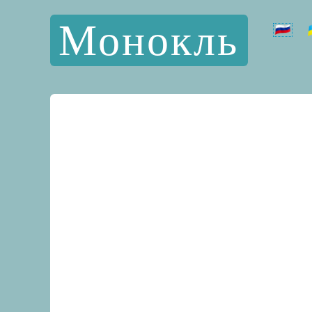
Монокль