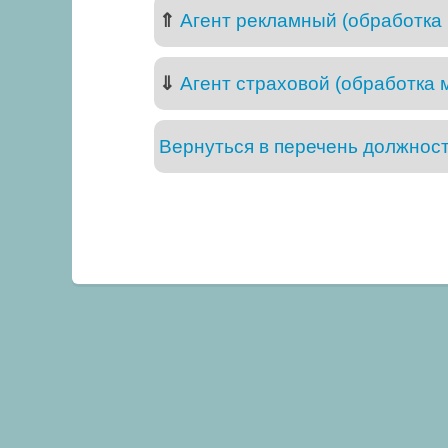
⇑
Агент рекламный (обработка
⇓
Агент страховой (обработка 
Вернуться в перечень должнос