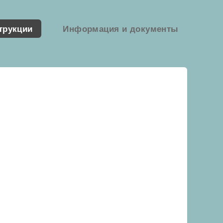
трукции
Информация и документы