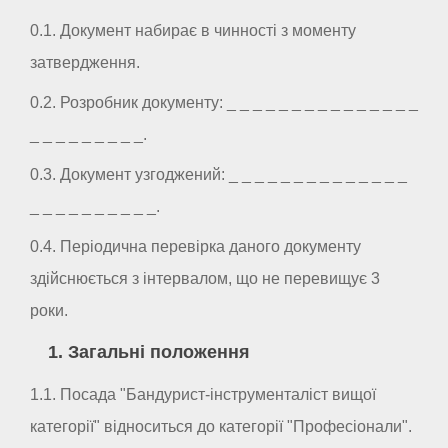
0.1. Документ набирає в чинності з моменту
затвердження.
0.2. Розробник документу: _ _ _ _ _ _ _ _ _ _ _ _ _ _ _
_ _ _ _ _ _ _ _ _.
0.3. Документ узгоджений: _ _ _ _ _ _ _ _ _ _ _ _ _ _
_ _ _ _ _ _ _ _ _ _.
0.4. Періодична перевірка даного документу
здійснюється з інтервалом, що не перевищує 3
роки.
1. Загальні положення
1.1. Посада "Бандурист-інструменталіст вищої
категорії" відноситься до категорії "Професіонали".