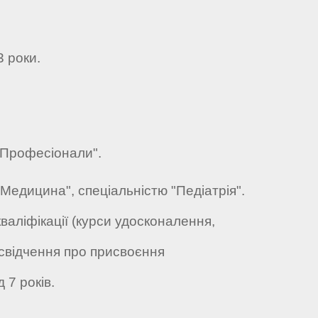
3 роки.
ї "Професіонали".
 "Медицина", спеціальністю "Педіатрія".
кваліфікації (курси удосконалення,
освідчення про присвоєння
д 7 років.