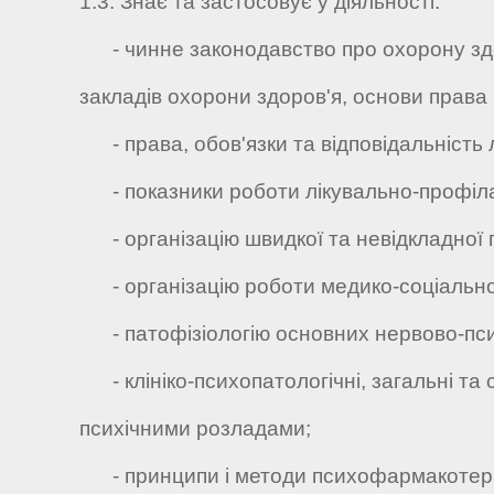
1.3. Знає та застосовує у діяльності:
- чинне законодавство про охорону здор
закладів охорони здоров'я, основи права 
- права, обов'язки та відповідальність л
- показники роботи лікувально-профіла
- організацію швидкої та невідкладної п
- організацію роботи медико-соціальної 
- патофізіологію основних нервово-псих
- клініко-психопатологічні, загальні та 
психічними розладами;
- принципи і методи психофармакотерапії