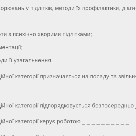
ювань у підлітків, методи їх профілактики, діагн
и з психічно хворими підлітками;
ентації;
и її узагальнення.
аційної категорії призначається на посаду та звіль
ційної категорії підпорядковується безпосередньо _ 
ійної категорії керує роботою _ _ _ _ _ _ _ _ _ _ .