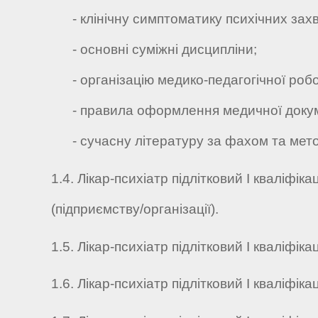
- клінічну симптоматику психічних захвор
- основні суміжні дисципліни;
- організацію медико-педагогічної робот
- правила оформлення медичної докум
- сучасну літературу за фахом та метод
1.4. Лікар-психіатр підлітковий I кваліфік
(підприємству/організації).
1.5. Лікар-психіатр підлітковий I кваліфіка
1.6. Лікар-психіатр підлітковий I кваліфікац