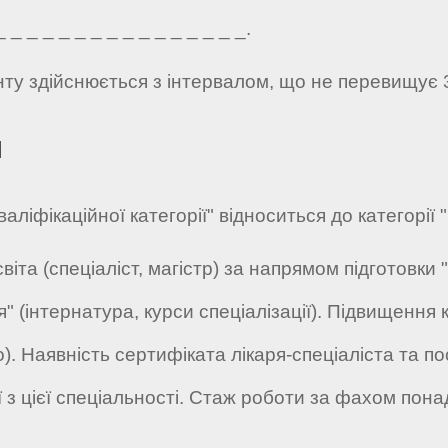
_ _ _ _ _ _ _ _ _ _ _ _ _ _ _.
нту здійснюється з інтервалом, що не перевищує 
я
кваліфікаційної категорії" відноситься до категорі
світа (спеціаліст, магістр) за напрямом підготовки
" (інтернатура, курси спеціалізації). Підвищення 
). Наявність сертифіката лікаря-спеціаліста та п
ії з цієї спеціальності. Стаж роботи за фахом пона