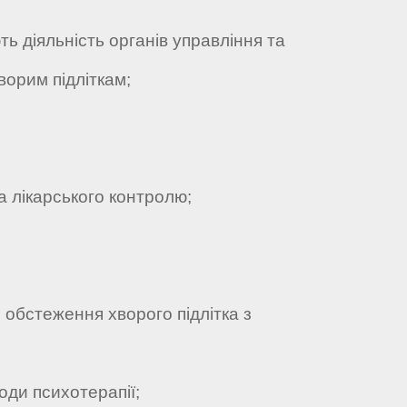
 діяльність органів управління та
ворим підліткам;
а лікарського контролю;
 обстеження хворого підлітка з
оди психотерапії;