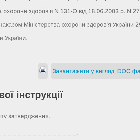
охорони здоров'я N 131-О від 18.06.2003 р. N 277 
 наказом Міністерства охорони здоров'я України 
и України.
Завантажити у вигляді DOC ф
ої інструкції
нту затвердження.
_ _ _ _ _ _ _ _ _ _ _ _ _ _ _.