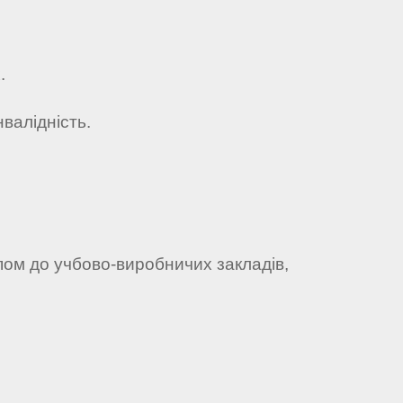
.
нвалідність.
упом до учбово-виробничих закладів,