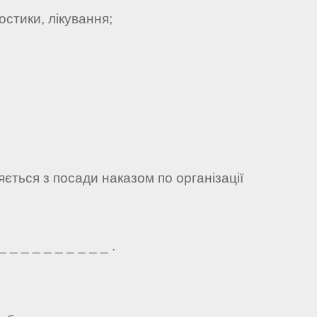
остики, лікування;
няється з посади наказом по організації
_ _ _ _ _ _ _ _ _ .