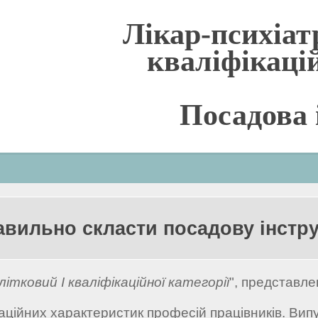
Лікар-психіат
кваліфікацій
Посадова 
авильно скласти посадову інстр
літковий I кваліфікаційної категорії
", представле
ійних характеристик професій працівників. Випус