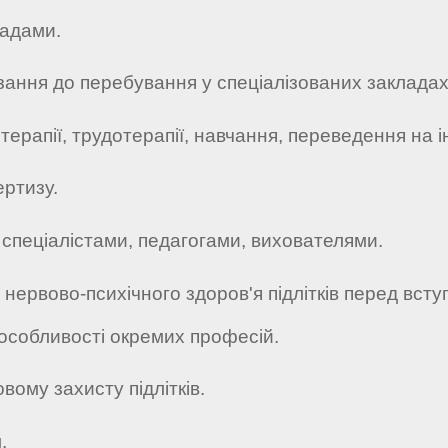
ладами.
зання до перебування у спеціалізованих закладах
ерапії, трудотерапії, навчання, переведення на і
ертизу.
и спеціалістами, педагогами, вихователями.
ю нервово-психічного здоров'я підлітків перед вст
, особливості окремих професій.
вому захисту підлітків.
.