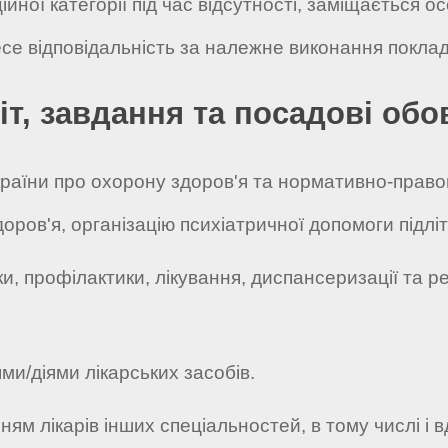
каційної категорії під час відсутності, заміщаєтьс
несе відповідальність за належне виконання поклад
іт, завдання та посадові обо
країни про охорону здоров'я та нормативно-право
оров'я, організацію психіатричної допомоги підлі
и, профілактики, лікування, диспансеризації та ре
ми/діями лікарських засобів.
ям лікарів інших спеціальностей, в тому числі і 