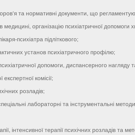
ов'я та нормативні документи, що регламентують
в медицині, організацію психіатричної допомоги х
ікаря-психіатра підліткового;
ктичних установ психіатричного профілю;
сихіатричної допомоги, диспансерного нагляду т
експертної комісії;
ічних розладів;
спеціальні лабораторні та інструментальні методи
, інтенсивної терапії психічних розладів та мет