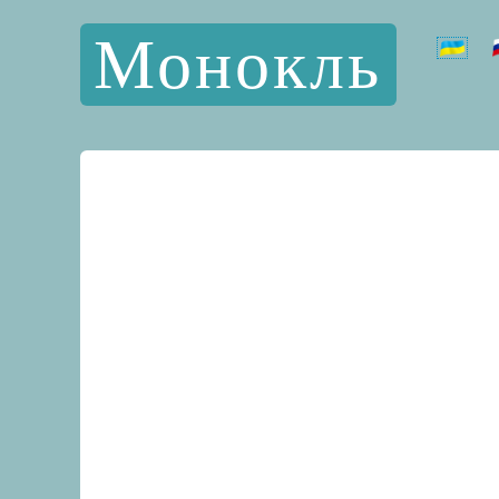
Монокль