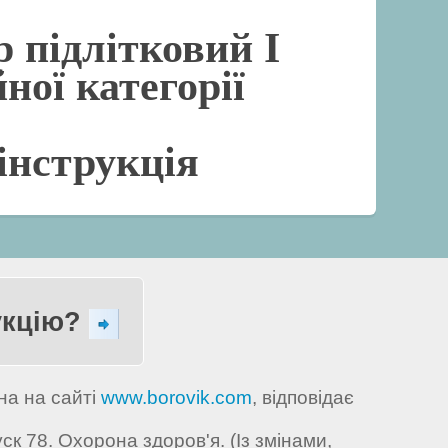
р підлітковий I
ної категорії
інструкція
укцію?
на на сайті
www.borovik.com
, відповідає
к 78. Охорона здоров'я. (Із змінами,