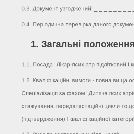
0.3. Документ узгоджений: _ _ _ _ _ _ _ _ _ 
0.4. Періодична перевірка даного докуме
1. Загальні положенн
1.1. Посада "Лікар-психіатр підлітковий I 
1.2. Кваліфікаційні вимоги - повна вища о
Спеціалізація за фахом "Дитяча психіатрія
стажування, передатестаційні цикли тощо
(підтвердження) I кваліфікаційної категор