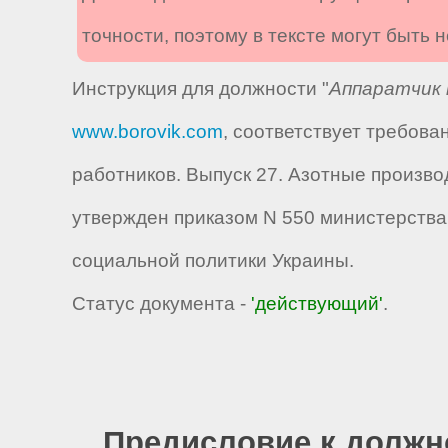
точности, поэтому в тексте могут быть
Инструкция для должности "
Аппаратчик 
www.borovik.com
, соответствует требов
работников. Выпуск 27. Азотные произво
утвержден приказом N 550 министерства
социальной политики Украины.
Статус документа -
'действующий'
.
Предисловие к должн