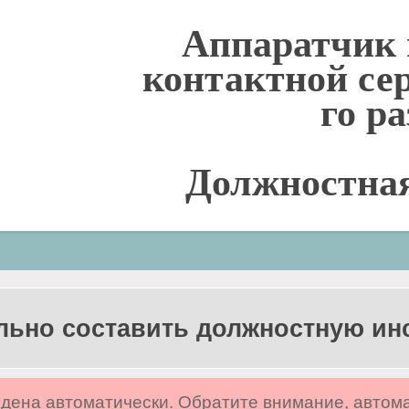
Аппаратчик 
контактной се
го р
Должностна
льно составить должностную и
дена автоматически. Обратите внимание, автом