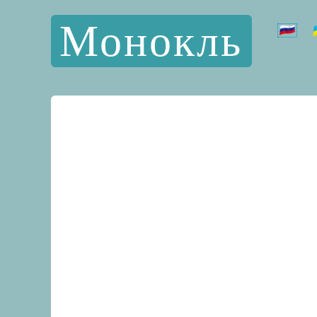
Монокль