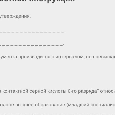
 утверждения.
_ _ _ _ _ _ _ _ _ _ _ _ _ _ _.
_ _ _ _ _ _ _ _ _ _ _ _ _ _ _.
кумента производится с интервалом, не превыша
 контактной серной кислоты 6-го разряда" относи
полное высшее образование (младший специалист