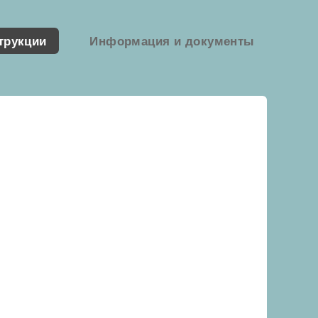
трукции
Информация и документы