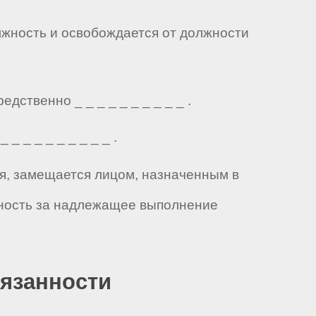
олжность и освобождается от должности
ственно _ _ _ _ _ _ _ _ _ _ .
 _ _ _ _ _ _ _ _ .
ия, замещается лицом, назначенным в
нность за надлежащее выполнение
бязанности