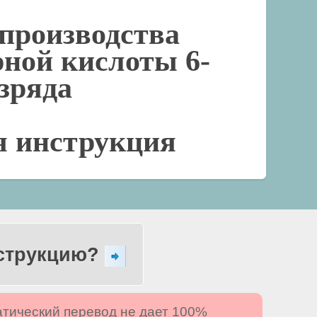
производства
рной кислоты 6-
азряда
я инструкция
нструкцию?
атический перевод не дает 100%