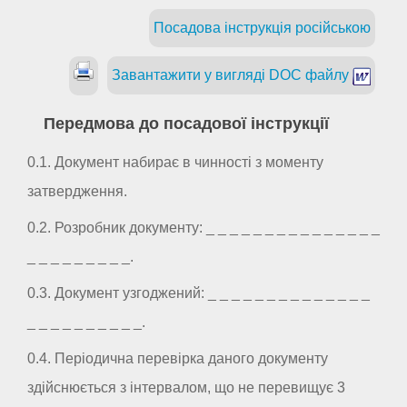
Посадова інструкція російською
Завантажити у вигляді DOC файлу
Передмова до посадової інструкції
0.1. Документ набирає в чинності з моменту
затвердження.
0.2. Розробник документу: _ _ _ _ _ _ _ _ _ _ _ _ _ _ _
_ _ _ _ _ _ _ _ _.
0.3. Документ узгоджений: _ _ _ _ _ _ _ _ _ _ _ _ _ _
_ _ _ _ _ _ _ _ _ _.
0.4. Періодична перевірка даного документу
здійснюється з інтервалом, що не перевищує 3