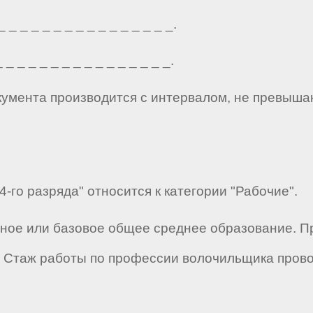
_ _ _ _ _ _ _ _ _ _ _ _ _ _ _.
_ _ _ _ _ _ _ _ _ _ _ _ _ _ _.
кумента производится с интервалом, не превыша
-го разряда" относится к категории "Рабочие".
лное или базовое общее среднее образование. 
Стаж работы по профессии волочильщика провол