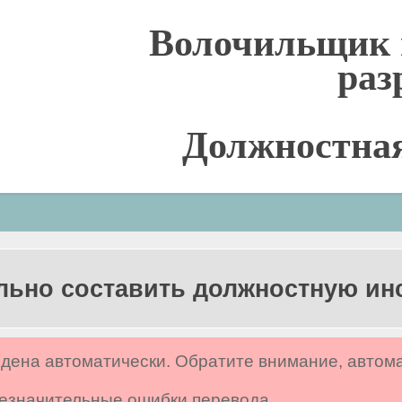
Волочильщик 
раз
Должностна
льно составить должностную и
дена автоматически. Обратите внимание, автом
 незначительные ошибки перевода.