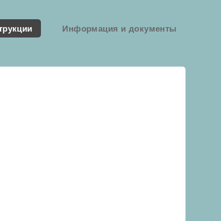
трукции
Информация и документы