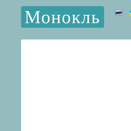
Монокль