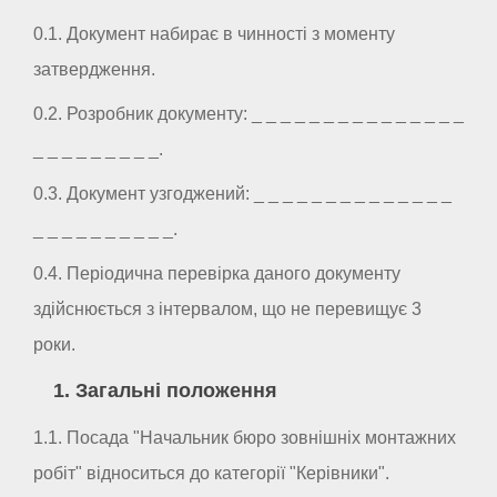
0.1. Документ набирає в чинності з моменту
затвердження.
0.2. Розробник документу: _ _ _ _ _ _ _ _ _ _ _ _ _ _ _
_ _ _ _ _ _ _ _ _.
0.3. Документ узгоджений: _ _ _ _ _ _ _ _ _ _ _ _ _ _
_ _ _ _ _ _ _ _ _ _.
0.4. Періодична перевірка даного документу
здійснюється з інтервалом, що не перевищує 3
роки.
1. Загальні положення
1.1. Посада "Начальник бюро зовнішніх монтажних
робіт" відноситься до категорії "Керівники".