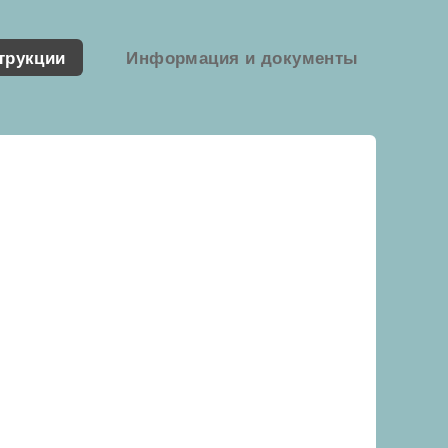
трукции
Информация и документы