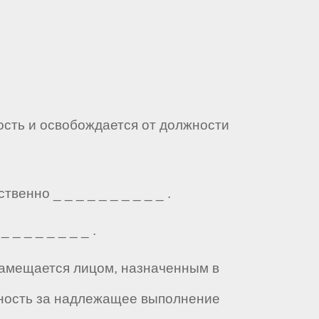
ость и освобождается от должности
енно _ _ _ _ _ _ _ _ _ _ .
_ _ _ _ _ _ _ .
 замещается лицом, назначенным в
нность за надлежащее выполнение