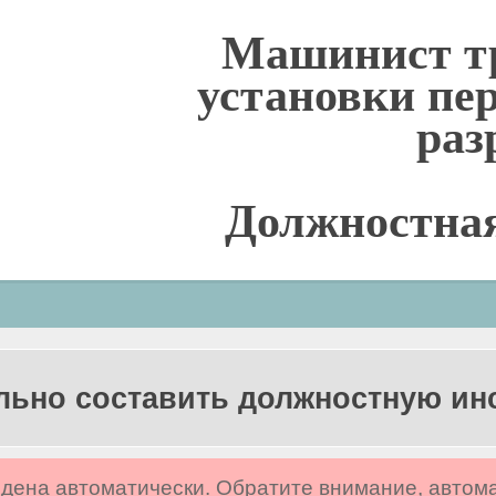
Машинист т
установки пе
раз
Должностна
льно составить должностную и
дена автоматически. Обратите внимание, автом