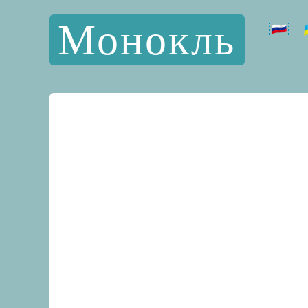
Монокль