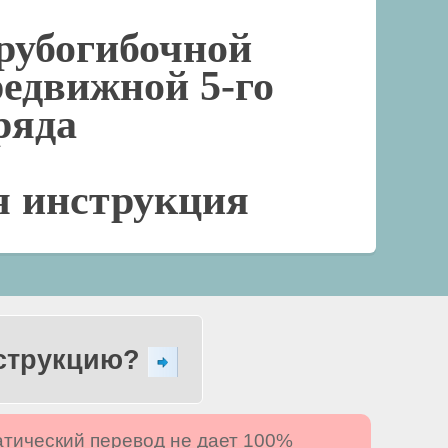
рубогибочной
редвижной 5-го
ряда
я инструкция
нструкцию?
атический перевод не дает 100%