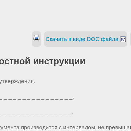
Скачать в виде DOC файла
остной инструкции
 утверждения.
_ _ _ _ _ _ _ _ _ _ _ _ _ _ _.
_ _ _ _ _ _ _ _ _ _ _ _ _ _ _.
кумента производится с интервалом, не превыша