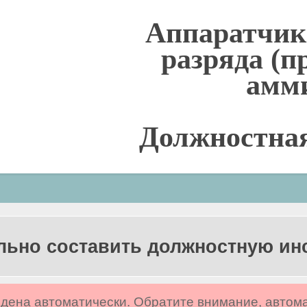
Аппаратчик 
разряда (п
амм
Должностна
льно составить должностную и
дена автоматически. Обратите внимание, автом