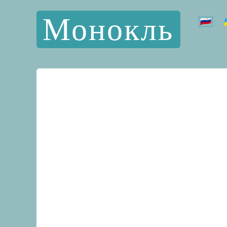
Монокль