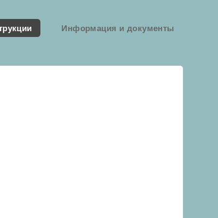
трукции
Информация и документы