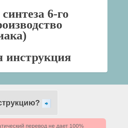
синтеза 6-го
роизводство
иака)
я инструкция
нструкцию?
атический перевод не дает 100%