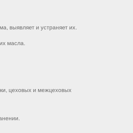
а, выявляет и устраняет их.
их масла.
ики, цеховых и межцеховых
анении.