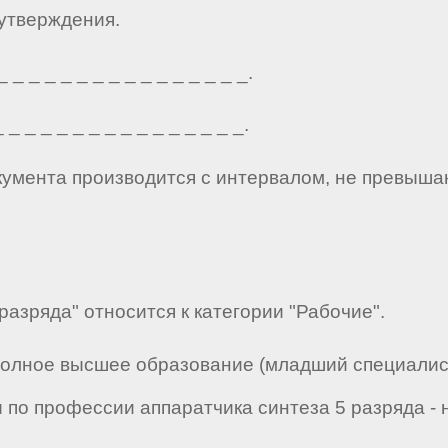
 утверждения.
_ _ _ _ _ _ _ _ _ _ _ _ _ _ _.
_ _ _ _ _ _ _ _ _ _ _ _ _ _ _.
кумента производится с интервалом, не превыша
разряда" относится к категории "Рабочие".
полное высшее образование (младший специалист)
по профессии аппаратчика синтеза 5 разряда - н