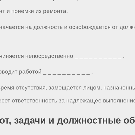
т и приемки из ремонта.
азначается на должность и освобождается от дол
чиняется непосредственно _ _ _ _ _ _ _ _ _ _ .
водит работой _ _ _ _ _ _ _ _ _ _ .
о время отсутствия, замещается лицом, назначенн
есет ответственность за надлежащее выполнение
бот, задачи и должностные о