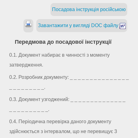
Посадова інструкція російською
Завантажити у вигляді DOC файлу
Передмова до посадової інструкції
0.1. Документ набирає в чинності з моменту
затвердження.
0.2. Розробник документу: _ _ _ _ _ _ _ _ _ _ _ _ _ _ _
_ _ _ _ _ _ _ _ _.
0.3. Документ узгоджений: _ _ _ _ _ _ _ _ _ _ _ _ _ _
_ _ _ _ _ _ _ _ _ _.
0.4. Періодична перевірка даного документу
здійснюється з інтервалом, що не перевищує 3