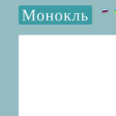
Монокль