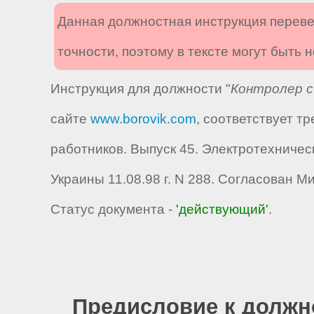
Данная должностная инструкция переве
точности, поэтому в тексте могут быть
Инструкция для должности "
Контролер с
сайте
www.borovik.com
, соответствует 
работников. Выпуск 45. Электротехниче
Украины 11.08.98 г. N 288. Согласован 
Статус документа -
'действующий'
.
Предисловие к должн