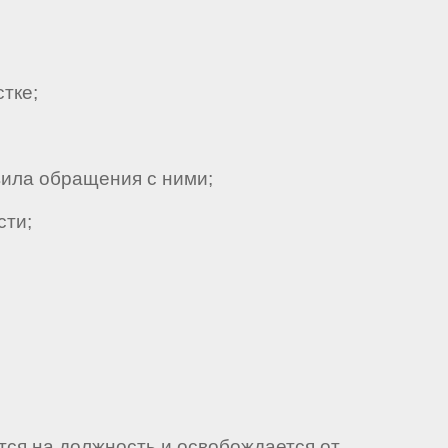
тке;
ила обращения с ними;
сти;
ется на должность и освобождается от