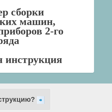
ер сборки
ских машин,
приборов 2-го
ряда
я инструкция
нструкцию?