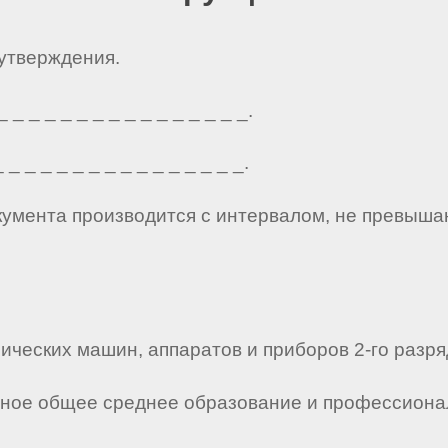
 утверждения.
_ _ _ _ _ _ _ _ _ _ _ _ _ _ _.
_ _ _ _ _ _ _ _ _ _ _ _ _ _ _.
кумента производится с интервалом, не превыша
ических машин, аппаратов и приборов 2-го разряд
лное общее среднее образование и профессионал