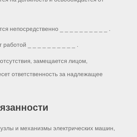
я непосредственно _ _ _ _ _ _ _ _ _ _ .
аботой _ _ _ _ _ _ _ _ _ _ .
 отсутствия, замещается лицом,
есет ответственность за надлежащее
бязанности
 узлы и механизмы электрических машин,