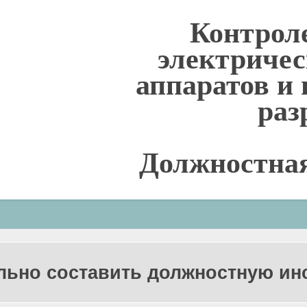
Контрол
электриче
аппаратов и 
раз
Должностна
льно составить должностную и