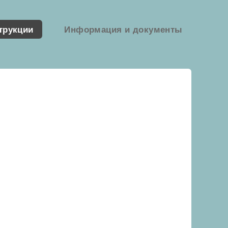
трукции
Информация и документы