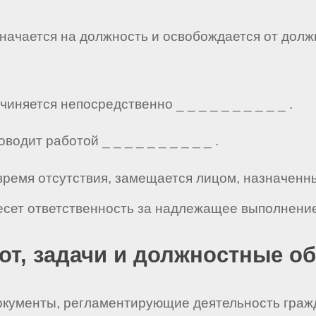
значается на должность и освобождается от долж
иняется непосредственно _ _ _ _ _ _ _ _ _ _ .
одит работой _ _ _ _ _ _ _ _ _ _ .
 время отсутствия, замещается лицом, назначенн
есет ответственность за надлежащее выполнение
бот, задачи и должностные о
документы, регламентирующие деятельность граж