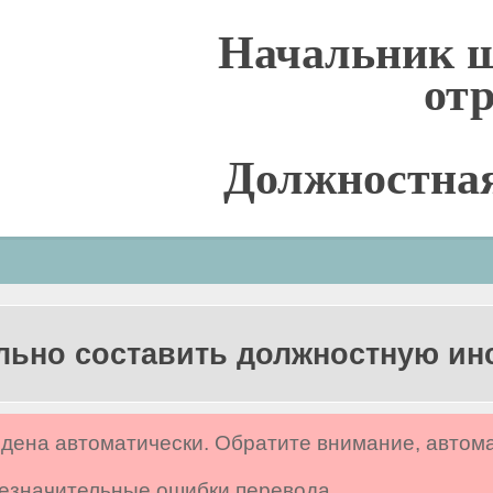
Начальник ш
от
Должностна
льно составить должностную и
дена автоматически. Обратите внимание, автом
 незначительные ошибки перевода.