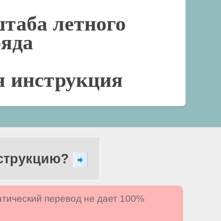
таба летного
ряда
я инструкция
нструкцию?
атический перевод не дает 100%