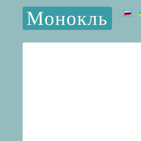
Монокль