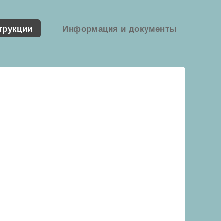
трукции
Информация и документы