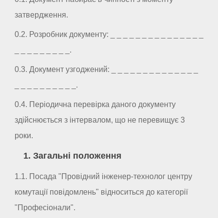
затвердження.
0.2. Розробник документу: _ _ _ _ _ _ _ _ _ _ _ _ _ _ _
_ _ _ _ _ _ _ _ _.
0.3. Документ узгоджений: _ _ _ _ _ _ _ _ _ _ _ _ _ _
_ _ _ _ _ _ _ _ _ _.
0.4. Періодична перевірка даного документу
здійснюється з інтервалом, що не перевищує 3
роки.
1. Загальні положення
1.1. Посада "Провідний інженер-технолог центру
комутації повідомлень" відноситься до категорії
"Професіонали".