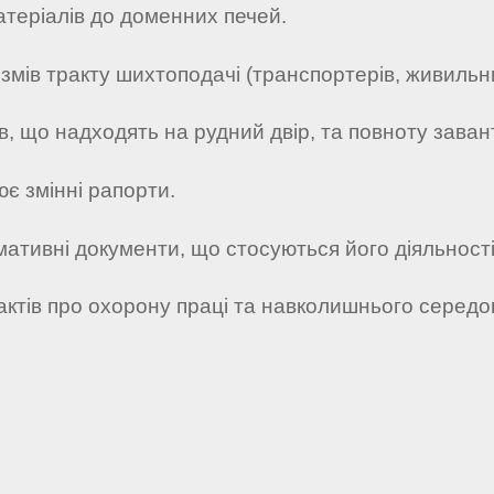
теріалів до доменних печей.
мів тракту шихтоподачі (транспортерів, живильник
в, що надходять на рудний двір, та повноту заван
ює змінні рапорти.
рмативні документи, що стосуються його діяльності
 актів про охорону праці та навколишнього середо