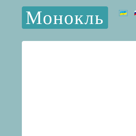
Монокль