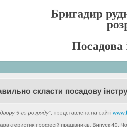
Бригадир рудн
роз
Посадова 
авильно скласти посадову інстр
двору 5-го розряду
", представлена на сайті
www.
арактеристик професій працівників. Випуск 40. Ч