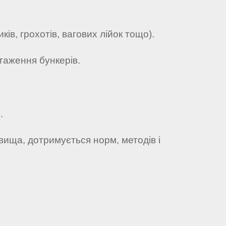
ів, грохотів, вагових лійок тощо).
таження бункерів.
.
вища, дотримується норм, методів і