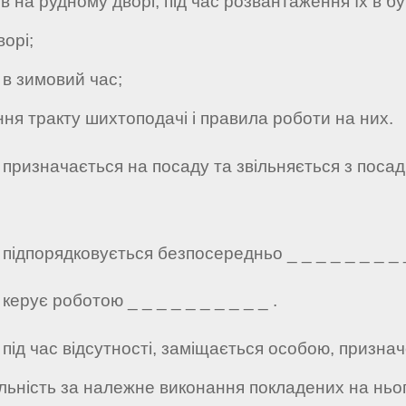
а рудному дворі, під час розвантаження їх в бунк
орі;
в зимовий час;
я тракту шихтоподачі і правила роботи на них.
 призначається на посаду та звільняється з посади
підпорядковується безпосередньо _ _ _ _ _ _ _ _ _
керує роботою _ _ _ _ _ _ _ _ _ _ .
 під час відсутності, заміщається особою, призна
альність за належне виконання покладених на ньог