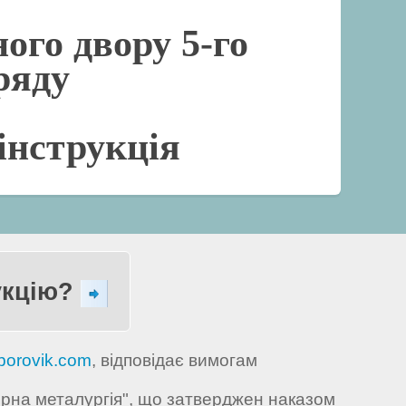
ого двору 5-го
ряду
інструкція
укцію?
borovik.com
, відповідає вимогам
орна металургія", що затверджен наказом