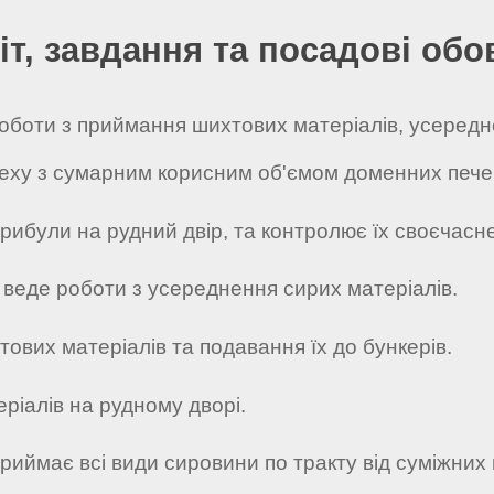
іт, завдання та посадові обо
 роботи з приймання шихтових матеріалів, усередн
еху з сумарним корисним об'ємом доменних печей
прибули на рудний двір, та контролює їх своєчас
в веде роботи з усереднення сирих матеріалів.
ових матеріалів та подавання їх до бункерів.
ріалів на рудному дворі.
приймає всі види сировини по тракту від суміжних 