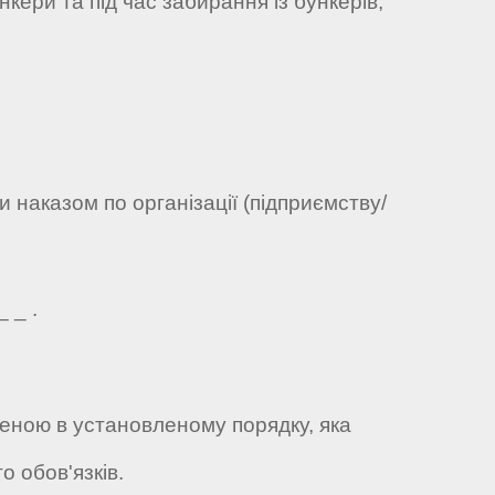
ери та під час забирання із бункерів;
 наказом по організації (підприємству/
 _ .
ченою в установленому порядку, яка
о обов'язків.