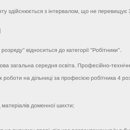
нту здійснюється з інтервалом, що не перевищує 
я
розряду" відноситься до категорії "Робітники".
зова загальна середня освіта. Професійно-технічна
ж роботи на дільниці за професією робітника 4 р
 матеріалів доменної шихти;