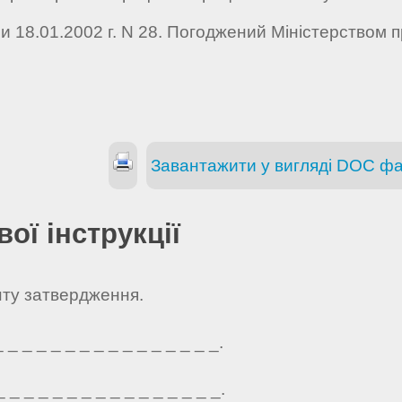
и 18.01.2002 г. N 28. Погоджений Міністерством пр
Завантажити у вигляді DOC ф
ої інструкції
нту затвердження.
_ _ _ _ _ _ _ _ _ _ _ _ _ _ _.
_ _ _ _ _ _ _ _ _ _ _ _ _ _ _.