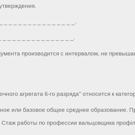
 утверждения.
_ _ _ _ _ _ _ _ _ _ _ _ _ _ _.
_ _ _ _ _ _ _ _ _ _ _ _ _ _ _.
кумента производится с интервалом, не превыша
ного агрегата 6-го разряда" относится к катего
лное или базовое общее среднее образование. 
Стаж работы по профессии вальцовщика профіле