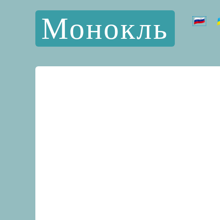
Монокль