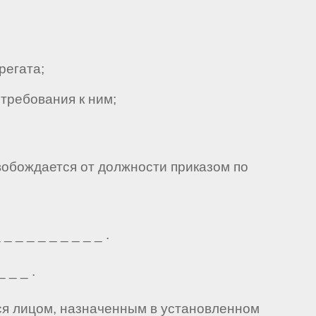
регата;
требования к ним;
вобождается от должности приказом по
_ _ _ _ _ _ _ _ .
 _ _ .
тся лицом, назначенным в установленном