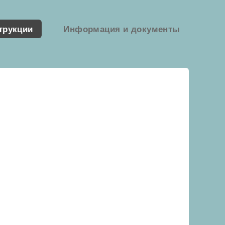
трукции
Информация и документы