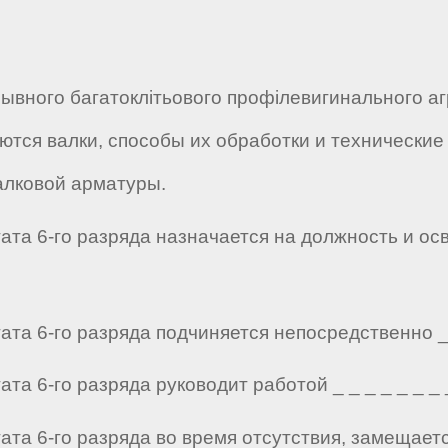
ного багатоклітьового профілевигинального аг
тся валки, способы их обработки и технические 
алковой арматуры.
ата 6-го разряда назначается на должность и ос
та 6-го разряда подчиняется непосредственно _ _ 
а 6-го разряда руководит работой _ _ _ _ _ _ _ _
ата 6-го разряда во время отсутствия, замещае