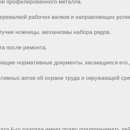
вкой профилированного металла.
перевалкой рабочих валков и направляющих роли
етучие ножницы, механизмы набора рядов.
та после ремонта.
твующие нормативные документы, касающиеся его 
мативных актов об охране труда и окружающей ср
гата 6-го разряда имеет право предпринимать де