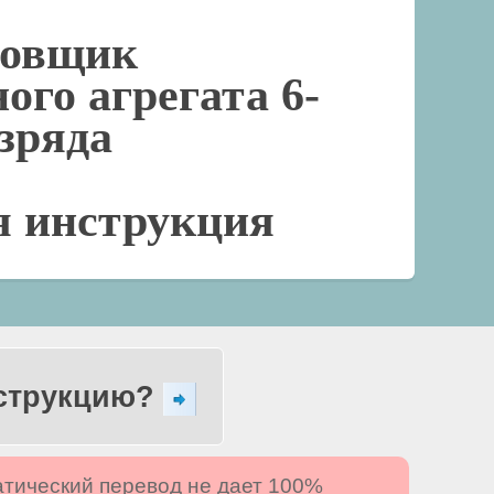
цовщик
ого агрегата 6-
азряда
я инструкция
нструкцию?
атический перевод не дает 100%