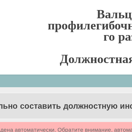
Валь
профилегибочн
го р
Должностна
льно составить должностную и
дена автоматически. Обратите внимание, автом