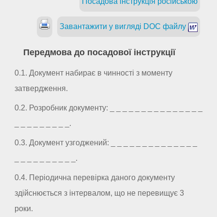
Посадова інструкція російською
Завантажити у вигляді DOC файлу
Передмова до посадової інструкції
0.1. Документ набирає в чинності з моменту
затвердження.
0.2. Розробник документу: _ _ _ _ _ _ _ _ _ _ _ _ _ _ _
_ _ _ _ _ _ _ _ _.
0.3. Документ узгоджений: _ _ _ _ _ _ _ _ _ _ _ _ _ _
_ _ _ _ _ _ _ _ _ _.
0.4. Періодична перевірка даного документу
здійснюється з інтервалом, що не перевищує 3
роки.