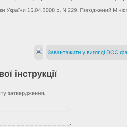
и України 15.04.2008 р. N 229. Погоджений Мініст
Завантажити у вигляді DOC ф
ої інструкції
нту затвердження.
_ _ _ _ _ _ _ _ _ _ _ _ _ _ _.
_ _ _ _ _ _ _ _ _ _ _ _ _ _ _.