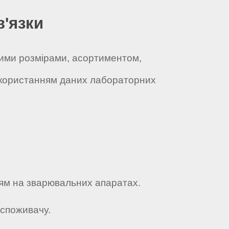
в'язки
йними розмірами, асортиментом,
використанням даних лабораторних
ням на зварювальних апаратах.
 споживачу.