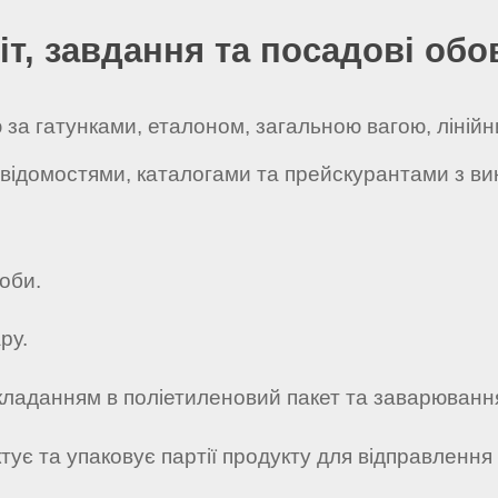
іт, завдання та посадові обо
ію за гатунками, еталоном, загальною вагою, ліні
 відомостями, каталогами та прейскурантами з 
роби.
ру.
 укладанням в поліетиленовий пакет та заварюван
ктує та упаковує партії продукту для відправлення