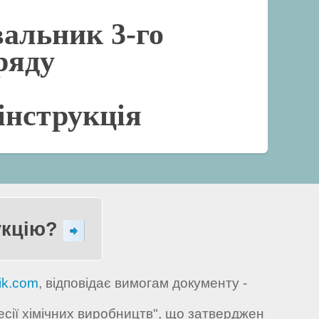
альник 3-го
ряду
інструкція
укцію?
ik.com
, відповідає вимогам документу -
есії хімічних виробництв", що затверджен