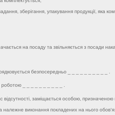
а комплектується;
дання, зберігання, упакування продукції, яка ко
ачається на посаду та звільняється з посади нака
ядковується безпосередньо _ _ _ _ _ _ _ _ _ _ .
роботою _ _ _ _ _ _ _ _ _ _ .
час відсутності, заміщається особою, призначеною
 за належне виконання покладених на нього обов'яз