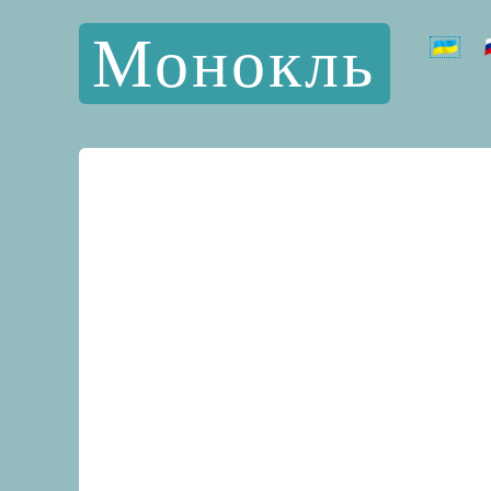
Монокль