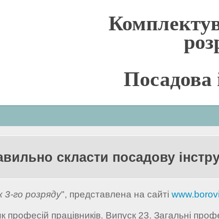
Комплектув
роз
Посадова 
авильно скласти посадову інстр
 3-го розряду
", представлена на сайті
www.borov
 професій працівників. Випуск 23. Загальні проф