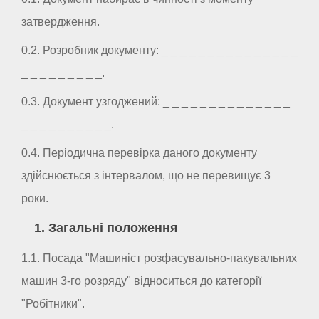
затвердження.
0.2. Розробник документу: _ _ _ _ _ _ _ _ _ _ _ _ _ _ _
_ _ _ _ _ _ _ _ _.
0.3. Документ узгоджений: _ _ _ _ _ _ _ _ _ _ _ _ _ _
_ _ _ _ _ _ _ _ _ _.
0.4. Періодична перевірка даного документу
здійснюється з інтервалом, що не перевищує 3
роки.
1. Загальні положення
1.1. Посада "Машиніст розфасувально-пакувальних
машин 3-го розряду" відноситься до категорії
"Робітники".