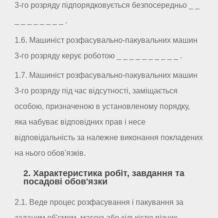
3-го розряду підпорядковується безпосередньо _ _
_ _ _ _ _ _ _ _ .
1.6. Машиніст розфасувально-пакувальних машин
3-го розряду керує роботою _ _ _ _ _ _ _ _ _ _ .
1.7. Машиніст розфасувально-пакувальних машин
3-го розряду під час відсутності, заміщається
особою, призначеною в установленому порядку,
яка набуває відповідних прав і несе
відповідальність за належне виконання покладених
на нього обов'язків.
2. Характеристика робіт, завдання та
посадові обов'язки
2.1. Веде процес розфасування і пакування за
заданим об'ємом, масою або кількістю різних