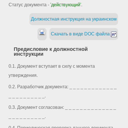
Статус документа -
'действующий'
.
Должностная инструкция на украинском
Скачать в виде DOC файла
Предисловие к должностной
инструкции
0.1. Документ вступает в силу с момента
утверждения.
0.2. Разработчик документа: _ _ _ _ _ _ _ _ _ _ _ _ _
_ _ _ _ _ _ _ _ _ _.
0.3. Документ согласован: _ _ _ _ _ _ _ _ _ _ _ _ _ _
_ _ _ _ _ _ _ _ _ _.
0.4. Периодическая проверка данного документа