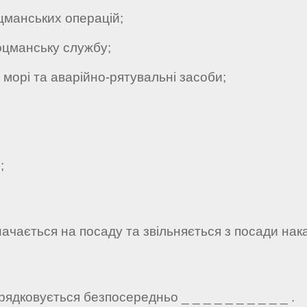
манських операцій;
цманську службу;
морі та аварійно-рятувальні засоби;
;
чається на посаду та звільняється з посади наказ
ядковується безпосередньо _ _ _ _ _ _ _ _ _ _ .