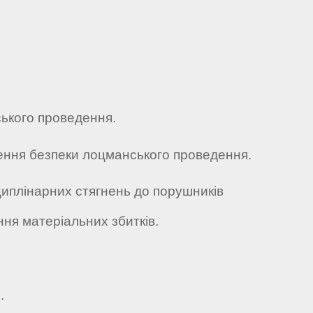
ського проведення.
ищення безпеки лоцманського проведення.
циплінарних стягнень до порушників
ння матеріальних збитків.
.