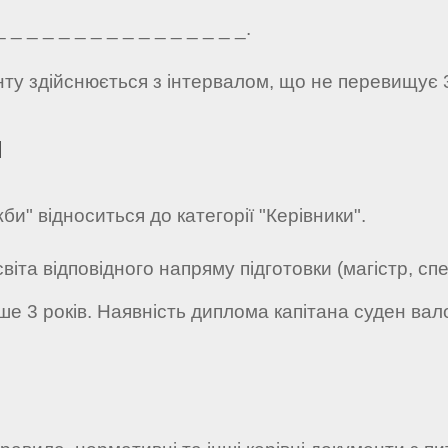
_ _ _ _ _ _ _ _ _ _ _ _ _ _ _.
нту здійснюється з інтервалом, що не перевищує 
я
и" відноситься до категорії "Керівники".
світа відповідного напряму підготовки (магістр, с
е 3 років. Наявність диплома капітана суден вало