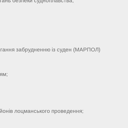
тань безпеки судноплавства,
гання забрудненню із суден (МАРПОЛ)
ям;
айонів лоцманського проведення;