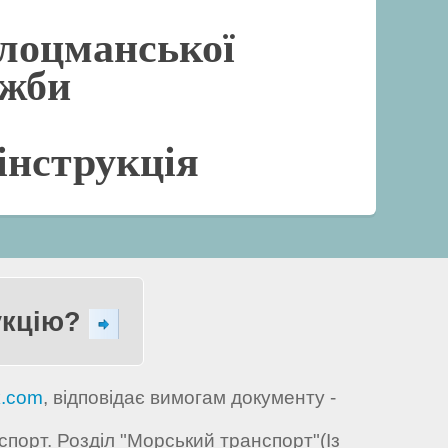
лоцманської
ужби
інструкція
укцію?
k.com
, відповідає вимогам документу -
порт. Розділ "Морський транспорт"(Із