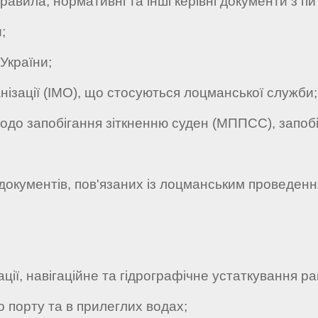
вила, нормативні та інші керівні документи з пи
;
України;
ізації (ІМО), що стосуються лоцманської служби;
о запобігання зіткненню суден (МППСС), запобі
окументів, пов'язаних із лоцманським проведенн
ії, навігаційне та гідрографічне устаткування р
 порту та в прилеглих водах;