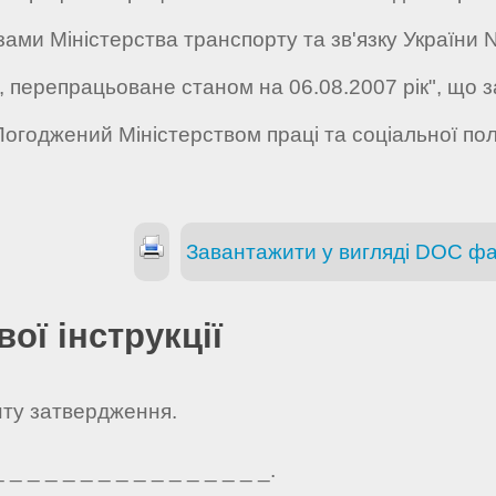
ми Міністерства транспорту та зв'язку України N 1
е, перепрацьоване станом на 06.08.2007 рік", що
Погоджений Міністерством праці та соціальної пол
Завантажити у вигляді DOC ф
ої інструкції
нту затвердження.
_ _ _ _ _ _ _ _ _ _ _ _ _ _ _.