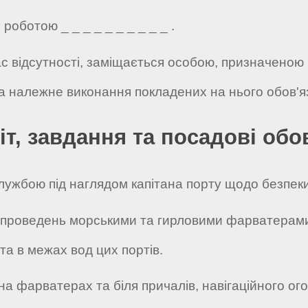
оботою _ _ _ _ _ _ _ _ _ _ .
ас відсутності, заміщається особою, призначеною
 за належне виконання покладених на нього обов'яз
іт, завдання та посадові обо
лужбою під наглядом капітана порту щодо безпек
х проведень морськими та гирловими фарватерам
та в межах вод цих портів.
 на фарватерах та біля причалів, навігаційного 