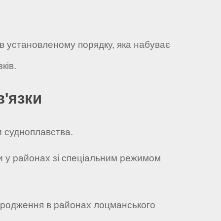
 в установленому порядку, яка набуває
ків.
в'язки
и судноплавства.
и у районах зі спеціальним режимом
огородження в районах лоцманського