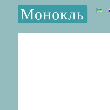
Монокль