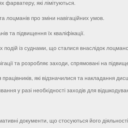
х фарватеру, які лімітуються.
а лоцманів про зміни навігаційних умов.
ів та підвищення їх кваліфікації.
их подій із суднами, що сталися внаслідок лоцман
вігації та розробляє заходи, спрямовані на підв
 працівників, які відзначилися та накладання дис
ивання у разі необхідності заходів для відшкодува
рмативні документи, що стосуються його діяльності