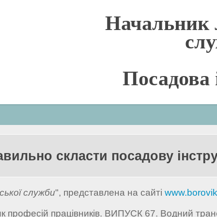
Начальник 
сл
Посадова 
авильно скласти посадову інстр
ської служби
", представлена на сайті
www.borovi
 професій працівників. ВИПУСК 67. Водний транс