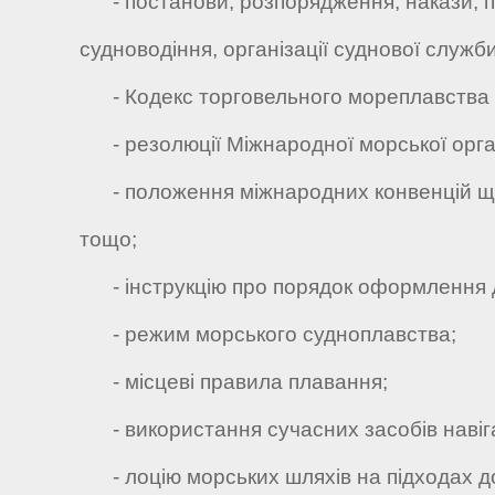
- постанови, розпорядження, накази, пра
судноводіння, організації суднової служби
- Кодекс торговельного мореплавства 
- резолюції Міжнародної морської орган
- положення міжнародних конвенцій щод
тощо;
- інструкцію про порядок оформлення д
- режим морського судноплавства;
- місцеві правила плавання;
- використання сучасних засобів навігац
- лоцію морських шляхів на підходах до