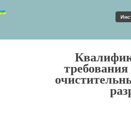
Инс
Квалифи
требования
очистительн
раз