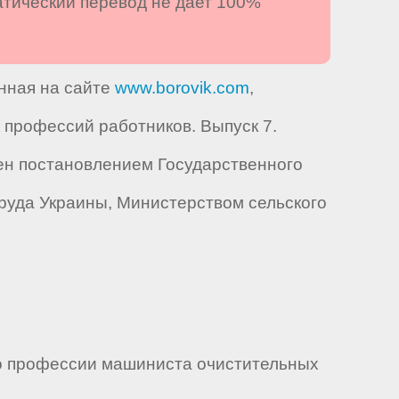
атический перевод не дает 100%
енная на сайте
www.borovik.com
,
профессий работников. Выпуск 7.
ен постановлением Государственного
руда Украины, Министерством сельского
о профессии машиниста очистительных