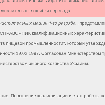
дена автоматически. Обратите внимание, автом
 незначительные ошибки перевода.
истительных машин 4-го разряда
", представл
 "СПРАВОЧНИК квалификационных характеристик 
тв пищевой промышленности", который утвержд
ности 19.02.1997. Согласован Министерством т
инистерством рыбного хозяйства Украины.
ние. Повышение квалификации и стаж работы п