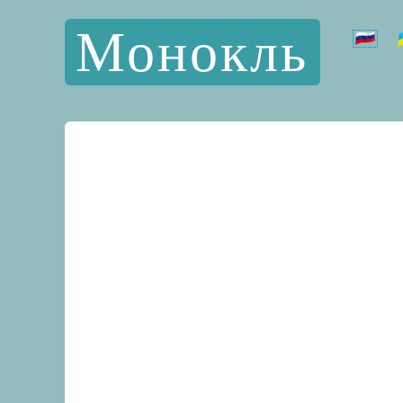
Монокль