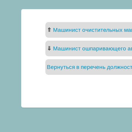
⇑
Машинист очистительных маш
⇓
Машинист ошпаривающего агр
Вернуться в перечень должнос