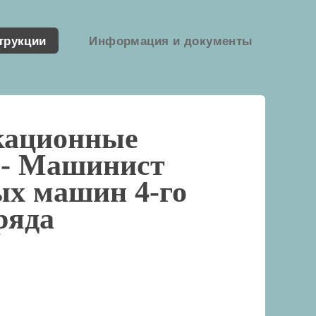
трукции
Информация и документы
кационные
 -
Машинист
ых машин 4-го
ряда