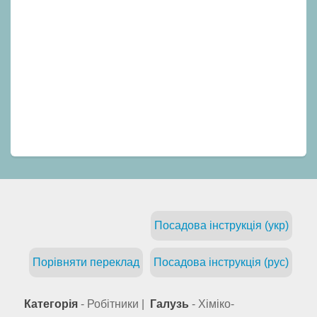
Посадова інструкція (укр)
Порівняти переклад
Посадова інструкція (рус)
Категорія
- Робітники |
Галузь
- Хіміко-