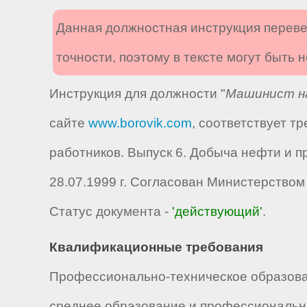
Данная должностная инструкция переве
точности, поэтому в тексте могут быть
Инструкция для должности "
Машинист на
сайте
www.borovik.com
, соответствует 
работников. Выпуск 6. Добыча нефти и п
28.07.1999 г. Согласован Министерством
Статус документа -
'действующий'
.
Квалификационные требования
Профессионально-техническое образован
среднее образование и профессиональна