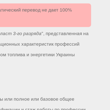
атический перевод не дает 100%
ласт 3-го разряда
", представленная на
ационных характеристик профессий
вом топлива и энергетики Украины
ы или полное или базовое общее
ификации и стаж работы по профессии