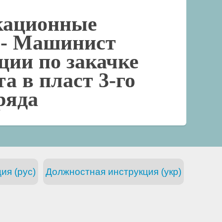
кационные
 -
Машинист
ции по закачке
та в пласт 3-го
ряда
ия (рус)
Должностная инструкция (укр)