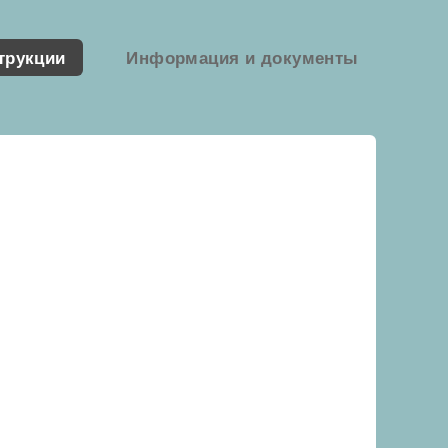
трукции
Информация и документы