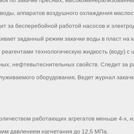
ок по закачке пресных, высокоминерализованны
ки воды, аппаратов воздушного охлаждения масло
ит за бесперебойной работой насосов и электр
вает заданный режим закачки воды в пласт на к
реагентами технологическую жидкость (воду) с
ых, нефтевытеснительных свойств. Следит за р
луживаемого оборудования, Ведет журнал закачк
личеством работающих агрегатов меньше 4-х, ил
очим давлением нагнетания до 12,5 МПа.