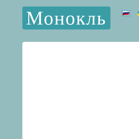
Монокль