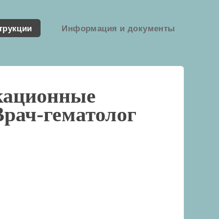
трукции
Информация и документы
кационные
Врач-гематолог