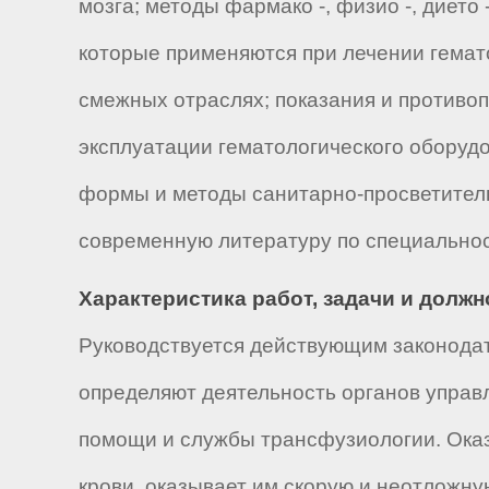
мозга; методы фармако -, физио -, дието
которые применяются при лечении гемат
смежных отраслях; показания и противоп
эксплуатации гематологического оборудо
формы и методы санитарно-просветител
современную литературу по специальнос
Характеристика работ, задачи и долж
Руководствуется действующим законодат
определяют деятельность органов управ
помощи и службы трансфузиологии. Ока
крови, оказывает им скорую и неотложн