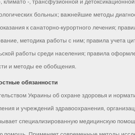
 -, климато -, трансфузионной и детоксикационно
ологических больных; важнейшие методы диагно
оказания к санаторно-курортного лечения; прави
вание, методика работы с ним; правила учета ци
ьской работы среди населения; правила оформл
ти и методы ее обобщения.
ностные обязанности
ельством Украины об охране здоровья и нормат
ления и учреждений здравоохранения, организац
зывает специализированную медицинскую помощ
ую помощь. Применяет современные методы иссле