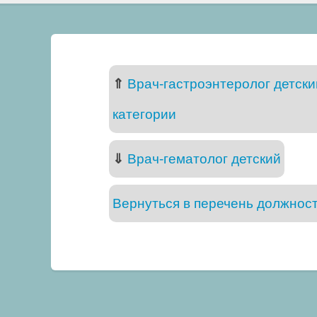
⇑
Врач-гастроэнтеролог детск
категории
⇓
Врач-гематолог детский
Вернуться в перечень должнос