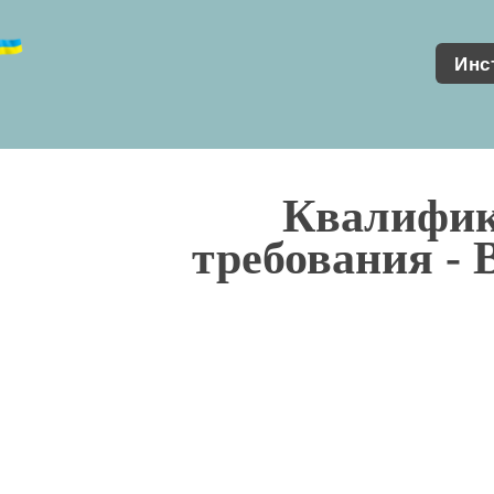
Инс
Квалифи
требования -