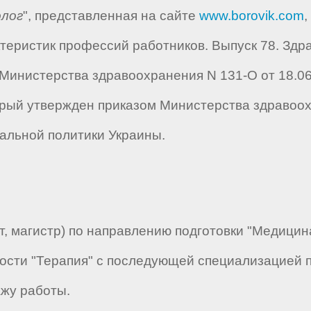
олог
", представленная на сайте
www.borovik.com
,
ристик профессий работников. Выпуск 78. Здра
инистерства здравоохранения N 131-О от 18.06.20
который утвержден приказом Министерства здравоо
альной политики Украины.
 магистр) по направлению подготовки "Медицина
сти "Терапия" с последующей специализацией п
ажу работы.