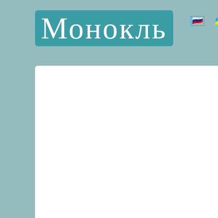
Монокль