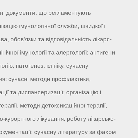
ні документи, що регламентують
ізацію імунологічної служби, швидкої і
а, обов'язки та відповідальність лікаря-
інічної імунології та алергології; антигени
огію, патогенез, клініку, сучасну
ня; сучасні методи профілактики,
ції та диспансеризації; організацію і
апії, методи детоксикаційної терапії,
но-курортного лікування; роботу лікарсько-
окументації; сучасну літературу за фахом