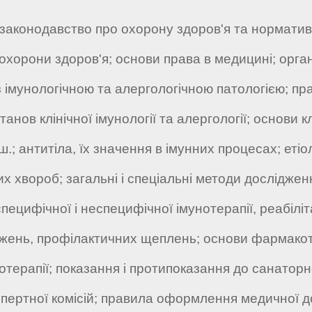
законодавство про охорону здоров'я та норматив
 охорони здоров'я; основи права в медицині; орган
імунологічною та алергологічною патологією; прав
анов клінічної імунології та алергології; основи кл
нш.; антитіла, їх значення в імунних процесах; етіол
х хвороб; загальні і спеціальні методи досліджен
пецифічної і неспецифічної імунотерапії, реабіліта
ень, профілактичних щеплень; основи фармакотер
єтотерапії; показання і протипоказання до санатор
спертної комісій; правила оформлення медичної д