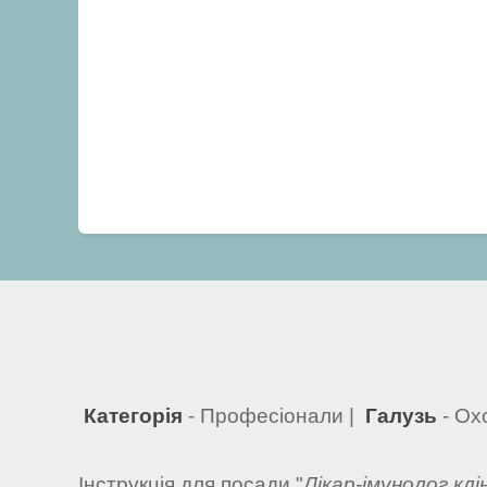
Категорія
- Професіонали |
Галузь
- Ох
Інструкція для посади "
Лікар-імунолог клі