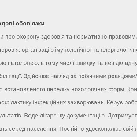
адові обов'язки
и про охорону здоров'я та нормативно-правовими
доров'я, організацію імунологічної та алергологіч
 патологією, в тому числі швидку та невідкладну
білітації. Здійснює нагляд за побічними реакціями/
о встановленого переліку нозологічних форм. Ко
рофілактику інфекційних захворювань. Керує роб
ультатів. Веде лікарську документацію. Дотримує
нь серед населення. Постійно удосконалює свій 