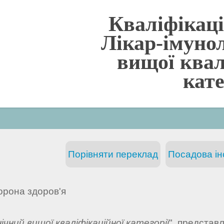
Кваліфікаці
Лікар-імуно
вищої квал
кате
Порівняти переклад
Посадова інс
орона здоров'я
нічний вищої кваліфікаційної категорії
", представ