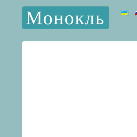
Монокль