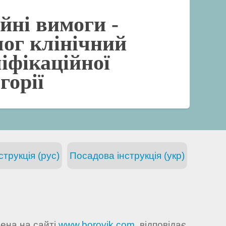
йні вимоги -
лог клінічний
іфікаційної
горії
трукція (рус)
Посадова інструкція (укр)
лена на сайті
www.borovik.com
, відповідає