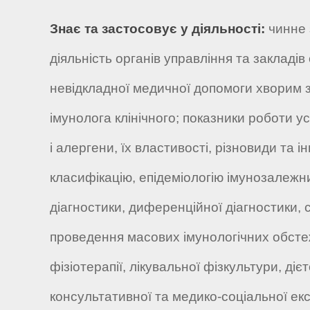
Знає та застосовує у діяльності:
чинне 
діяльність органів управління та закладів
невідкладної медичної допомоги хворим з 
імунолога клінічного; показники роботи уст
і алергени, їх властивості, різновиди та і
класифікацію, епідеміологію імунозалежни
діагностики, диференційної діагностики, с
проведення масових імунологічних обстеж
фізіотерапії, лікувальної фізкультури, ді
консультативної та медико-соціальної ек