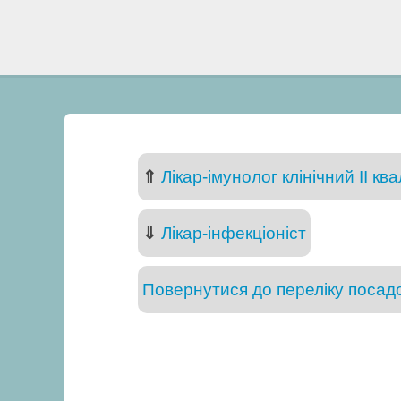
⇑
Лікар-імунолог клінічний II ква
⇓
Лікар-інфекціоніст
Повернутися до переліку посадо