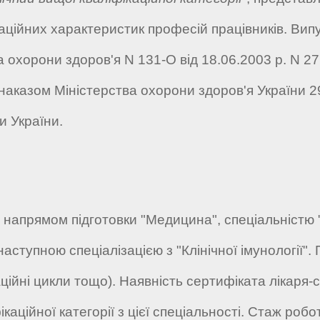
ійних характеристик професій працівників. Випус
охорони здоров'я N 131-О від 18.06.2003 р. N 277 
 наказом Міністерства охорони здоров'я України 
и України.
за напрямом підготовки "Медицина", спеціальніст
наступною спеціалізацією з "Клінічної імунології".
ійні цикли тощо). Наявність сертифіката лікаря-с
аційної категорії з цієї спеціальності. Стаж робо