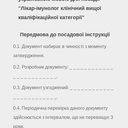
"Лікар-імунолог клінічний вищої
кваліфікаційної категорії"
Передмова до посадової інструкції
0.1. Документ набирає в чинності з моменту
затвердження.
0.2. Розробник документу: _ _ _ _ _ _ _ _ _ _ _ _
_ _ _ _ _ _ _ _ _ _ _ _.
0.3. Документ узгоджений: _ _ _ _ _ _ _ _ _ _ _ _
_ _ _ _ _ _ _ _ _ _ _ _.
0.4. Періодична перевірка даного документу
здійснюється з інтервалом, що не перевищує 3
роки.