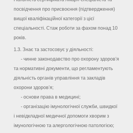
посвідчення про присвоєння (підтвердження)
вищої кваліфікаційної категорії з цієї
спеціальності. Стаж роботи за фахом понад 10
років.
1.3. Знає та застосовує у діяльності:
- чинне законодавство про охорону здоров'я
та нормативні документи, що регламентують
діяльність органів управління та закладів
охорони здоров'я;
- основи права в медицині;
- організацію імунологічної служби, швидкої
і невідкладної медичної допомоги хворим з
імунологічною та алергологічною патологією;