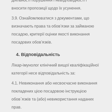
діяльності порушення і невідповідності і
вносити пропозиції щодо їх усунення.
3.9. Ознайомлюватися з документами, що
визначають права та обов'язки за займаною
посадою, критерії оцінки якості виконання
посадових обов'язків.
4. Відповідальність
Лікар-імунолог клінічний вищої кваліфікаційної
категорії несе відповідальність за:
4.1. Невиконання або несвоєчасне виконання
покладених цією посадовою інструкцією
обов`язків та (або) невикористання наданих
прав.