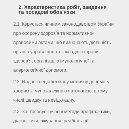
2. Характеристика робіт, завдання
та посадові обов'язки
2.1. Керується чинним законодавством України
про охорону здоров'я та нормативно-
правовими актами, що визначають діяльність
органів управління та закладів охорони
здоров'я, організацію імунологічної та
алергологічної допомоги.
2.2. Надає спеціалізовану медичну допомогу
хворим з імунозалежною патологією, в тому
числі швидку та невідкладну.
2.3. Застосовує сучасні методи профілактики,
діагностики, лікування, реабілітації.