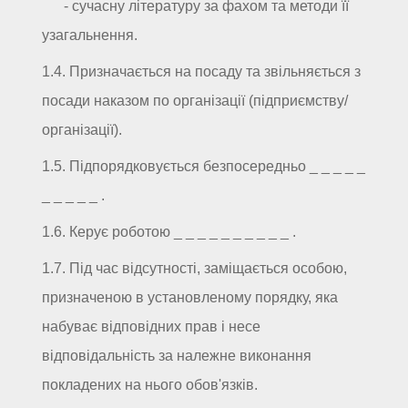
- сучасну літературу за фахом та методи її
узагальнення.
1.4. Призначається на посаду та звільняється з
посади наказом по організації (підприємству/
організації).
1.5. Підпорядковується безпосередньо _ _ _ _ _
_ _ _ _ _ .
1.6. Керує роботою _ _ _ _ _ _ _ _ _ _ .
1.7. Під час відсутності, заміщається особою,
призначеною в установленому порядку, яка
набуває відповідних прав і несе
відповідальність за належне виконання
покладених на нього обов'язків.