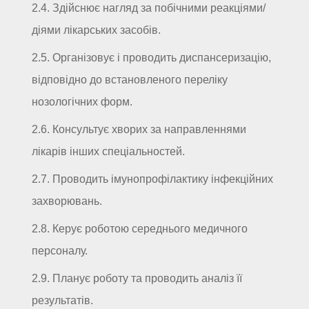
2.4. Здійснює нагляд за побічними реакціями/
діями лікарських засобів.
2.5. Організовує і проводить диспансеризацію,
відповідно до встановленого переліку
нозологічних форм.
2.6. Консультує хворих за направленнями
лікарів інших спеціальностей.
2.7. Проводить імунопрофілактику інфекційних
захворювань.
2.8. Керує роботою середнього медичного
персоналу.
2.9. Планує роботу та проводить аналіз її
результатів.