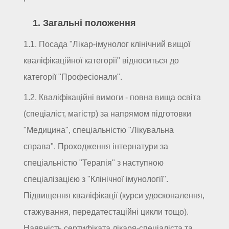
1. Загальні положення
1.1. Посада "Лікар-імунолог клінічний вищої
кваліфікаційної категорії" відноситься до
категорії "Професіонали".
1.2. Кваліфікаційні вимоги - повна вища освіта
(спеціаліст, магістр) за напрямом підготовки
"Медицина", спеціальністю "Лікувальна
справа". Проходження інтернатури за
спеціальністю "Терапія" з наступною
спеціалізацією з "Клінічної імунології".
Підвищення кваліфікації (курси удосконалення,
стажування, передатестаційні цикли тощо).
Наявність сертифіката лікаря-спеціаліста та