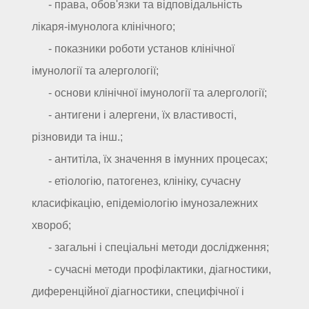
- права, обов'язки та відповідальність
лікаря-імунолога клінічного;
- показники роботи установ клінічної
імунології та алергології;
- основи клінічної імунології та алергології;
- антигени і алергени, їх властивості,
різновиди та інш.;
- антитіла, їх значення в імунних процесах;
- етіологію, патогенез, клініку, сучасну
класифікацію, епідеміологію імунозалежних
хвороб;
- загальні і спеціальні методи дослідження;
- сучасні методи профілактики, діагностики,
диференційної діагностики, специфічної і