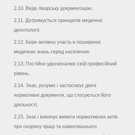
2.10. Веде лікарську документацію.
2.11. Дотримується принципів медичної
деонтології.
2.12. Бере активну участь в поширенні
медичних знань серед населення.
2.13. Постійно удосконалює свій професійний
рівень.
2.14. Знає, розуміє і застосовує діючі
нормативні документи, що стосуються його
діяльності.
2.15. Знає і виконує вимоги нормативних актів
про охорону праці та навколишнього