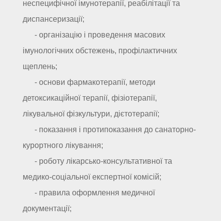
неспецифічної імунотерапії, реабілітації та
диспансеризації;
- організацію і проведення масових
імунологічних обстежень, профілактичних
щеплень;
- основи фармакотерапії, методи
детоксикаційної терапії, фізіотерапії,
лікувальної фізкультури, дієтотерапії;
- показання і протипоказання до санаторно-
курортного лікування;
- роботу лікарсько-консультативної та
медико-соціальної експертної комісій;
- правила оформлення медичної
документації;