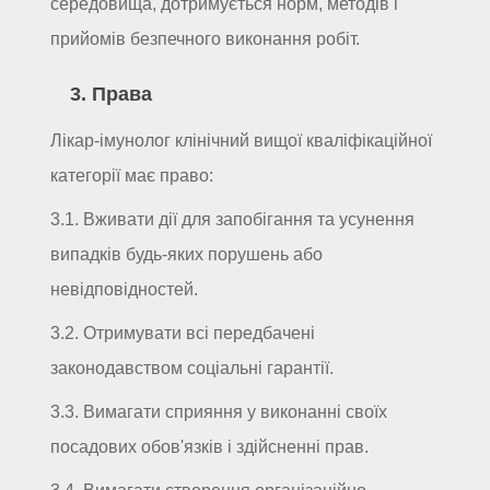
середовища, дотримується норм, методів і
прийомів безпечного виконання робіт.
3. Права
Лікар-імунолог клінічний вищої кваліфікаційної
категорії має право:
3.1. Вживати дії для запобігання та усунення
випадків будь-яких порушень або
невідповідностей.
3.2. Отримувати всі передбачені
законодавством соціальні гарантії.
3.3. Вимагати сприяння у виконанні своїх
посадових обов'язків і здійсненні прав.