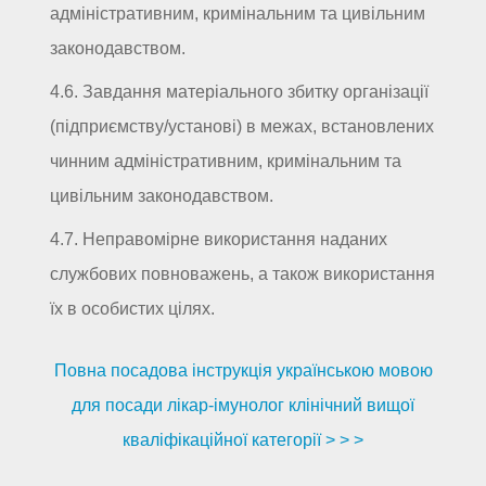
адміністративним, кримінальним та цивільним
законодавством.
4.6. Завдання матеріального збитку організації
(підприємству/установі) в межах, встановлених
чинним адміністративним, кримінальним та
цивільним законодавством.
4.7. Неправомірне використання наданих
службових повноважень, а також використання
їх в особистих цілях.
Повна посадова інструкція українською мовою
для посади лікар-імунолог клінічний вищої
кваліфікаційної категорії > > >