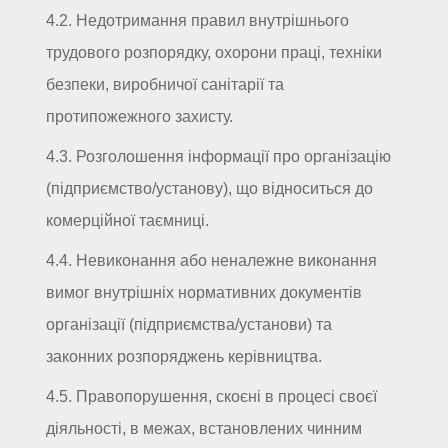
4.2. Недотримання правил внутрішнього
трудового розпорядку, охорони праці, техніки
безпеки, виробничої санітарії та
протипожежного захисту.
4.3. Розголошення інформації про організацію
(підприємство/установу), що відноситься до
комерційної таємниці.
4.4. Невиконання або неналежне виконання
вимог внутрішніх нормативних документів
організації (підприємства/установи) та
законних розпоряджень керівництва.
4.5. Правопорушення, скоєні в процесі своєї
діяльності, в межах, встановлених чинним