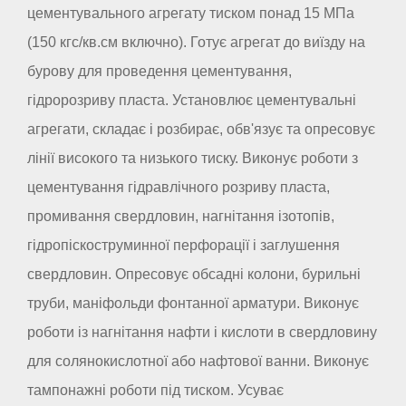
цементувального агрегату тиском понад 15 МПа
(150 кгс/кв.см включно). Готує агрегат до виїзду на
бурову для проведення цементування,
гідророзриву пласта. Установлює цементувальні
агрегати, складає і розбирає, обв'язує та опресовує
лінії високого та низького тиску. Виконує роботи з
цементування гідравлічного розриву пласта,
промивання свердловин, нагнітання ізотопів,
гідропіскоструминної перфорації і заглушення
свердловин. Опресовує обсадні колони, бурильні
труби, маніфольди фонтанної арматури. Виконує
роботи із нагнітання нафти і кислоти в свердловину
для солянокислотної або нафтової ванни. Виконує
тампонажні роботи під тиском. Усуває