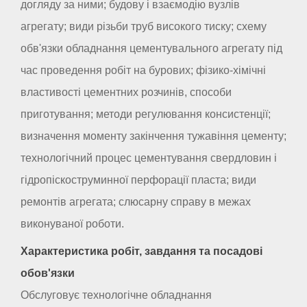
догляду за ними; будову і взаємодію вузлів
агрегату; види різьби труб високого тиску; схему
обв'язки обладнання цементувального агрегату під
час проведення робіт на бурових; фізико-хімічні
властивості цементних розчинів, способи
приготування; методи регулювання консистенції;
визначення моменту закінчення тужавіння цементу;
технологічний процес цементування свердловин і
гідропіскоструминної перфорації пласта; види
ремонтів агрегата; слюсарну справу в межах
виконуваної роботи.
Характеристика робіт, завдання та посадові
обов'язки
Обслуговує технологічне обладнання